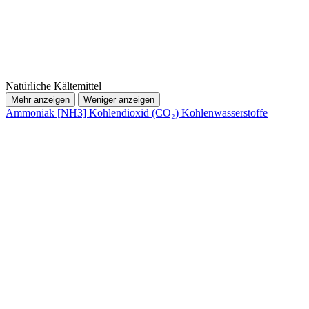
Natürliche Kältemittel
Mehr anzeigen
Weniger anzeigen
Ammoniak [NH3]
Kohlendioxid (CO₂)
Kohlenwasserstoffe