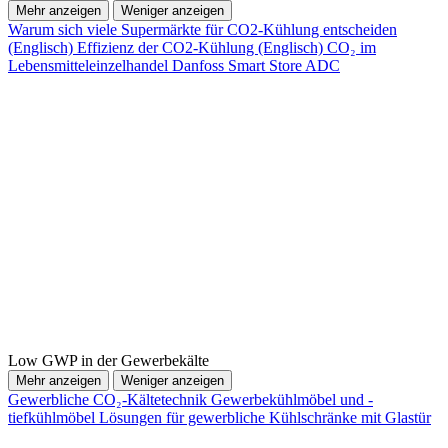
Mehr anzeigen
Weniger anzeigen
Warum sich viele Supermärkte für CO2-Kühlung entscheiden
(Englisch)
Effizienz der CO2-Kühlung (Englisch)
CO₂ im
Lebensmitteleinzelhandel
Danfoss Smart Store ADC
Low GWP in der Gewerbekälte
Mehr anzeigen
Weniger anzeigen
Gewerbliche CO₂-Kältetechnik
Gewerbekühlmöbel und -
tiefkühlmöbel
Lösungen für gewerbliche Kühlschränke mit Glastür