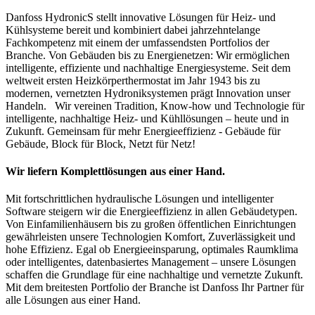
Danfoss HydronicS stellt innovative Lösungen für Heiz- und
Kühlsysteme bereit und kombiniert dabei jahrzehntelange
Fachkompetenz mit einem der umfassendsten Portfolios der
Branche. Von Gebäuden bis zu Energienetzen: Wir ermöglichen
intelligente, effiziente und nachhaltige Energiesysteme. Seit dem
weltweit ersten Heizkörperthermostat im Jahr 1943 bis zu
modernen, vernetzten Hydroniksystemen prägt Innovation unser
Handeln. Wir vereinen Tradition, Know-how und Technologie für
intelligente, nachhaltige Heiz- und Kühllösungen – heute und in
Zukunft. Gemeinsam für mehr Energieeffizienz - Gebäude für
Gebäude, Block für Block, Netzt für Netz!
Wir liefern Komplettlösungen aus einer Hand.
Mit fortschrittlichen hydraulische Lösungen und intelligenter
Software steigern wir die Energieeffizienz in allen Gebäudetypen.
Von Einfamilienhäusern bis zu großen öffentlichen Einrichtungen
gewährleisten unsere Technologien Komfort, Zuverlässigkeit und
hohe Effizienz. Egal ob Energieeinsparung, optimales Raumklima
oder intelligentes, datenbasiertes Management – unsere Lösungen
schaffen die Grundlage für eine nachhaltige und vernetzte Zukunft.
Mit dem breitesten Portfolio der Branche ist Danfoss Ihr Partner für
alle Lösungen aus einer Hand.