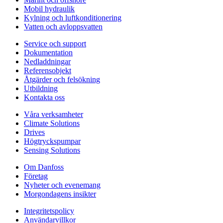
Mobil hydraulik
Kylning och luftkonditionering
Vatten och avloppsvatten
Service och support
Dokumentation
Nedladdningar
Referensobjekt
Åtgärder och felsökning
Utbildning
Kontakta oss
Våra verksamheter
Climate Solutions
Drives
Högtryckspumpar
Sensing Solutions
Om Danfoss
Företag
Nyheter och evenemang
Morgondagens insikter
Integritetspolicy
Användarvillkor