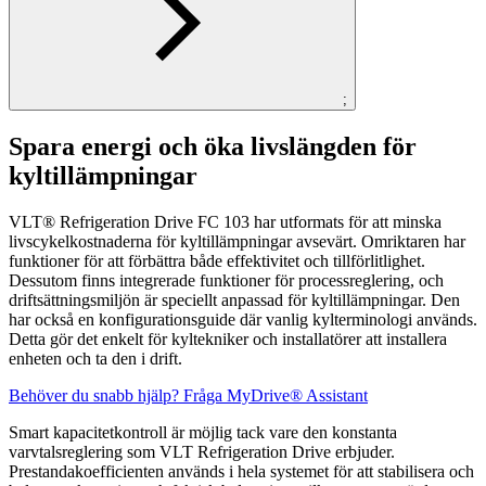
;
Spara energi och öka livslängden för
kyltillämpningar
VLT® Refrigeration Drive FC 103 har utformats för att minska
livscykelkostnaderna för kyltillämpningar avsevärt. Omriktaren har
funktioner för att förbättra både effektivitet och tillförlitlighet.
Dessutom finns integrerade funktioner för processreglering, och
driftsättningsmiljön är speciellt anpassad för kyltillämpningar. Den
har också en konfigurationsguide där vanlig kylterminologi används.
Detta gör det enkelt för kyltekniker och installatörer att installera
enheten och ta den i drift.
Behöver du snabb hjälp? Fråga MyDrive® Assistant
Smart kapacitetkontroll är möjlig tack vare den konstanta
varvtalsreglering som VLT Refrigeration Drive erbjuder.
Prestandakoefficienten används i hela systemet för att stabilisera och