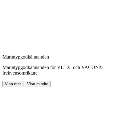
Marintypgodkännanden
Marintypgodkännanden för VLT®- och VACON®-
frekvensomriktare
Visa mer
Visa mindre