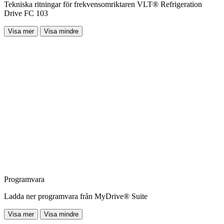
Tekniska ritningar för frekvensomriktaren VLT® Refrigeration
Drive FC 103
Visa mer
Visa mindre
Programvara
Ladda ner programvara från MyDrive® Suite
Visa mer
Visa mindre