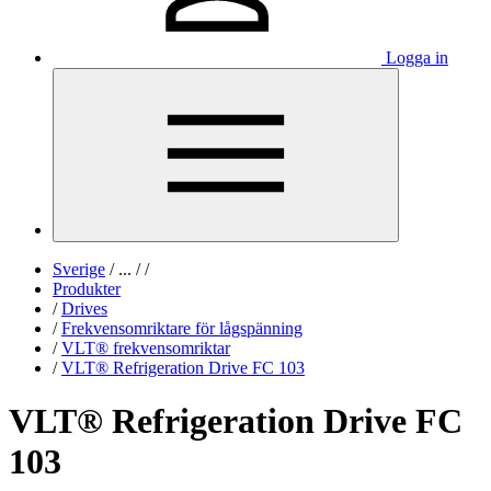
Logga in
Sverige
/
...
/
/
Produkter
/
Drives
/
Frekvensomriktare för lågspänning
/
VLT® frekvensomriktar
/
VLT® Refrigeration Drive FC 103
VLT® Refrigeration Drive FC
103