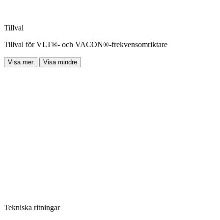
Tillval
Tillval för VLT®- och VACON®-frekvensomriktare
Visa mer
Visa mindre
Tekniska ritningar