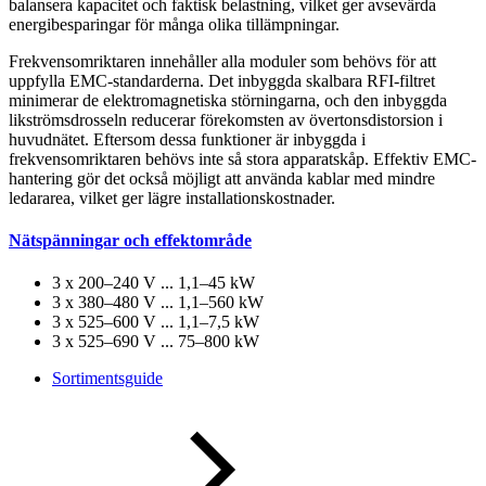
balansera kapacitet och faktisk belastning, vilket ger avsevärda
energibesparingar för många olika tillämpningar.
Frekvensomriktaren innehåller alla moduler som behövs för att
uppfylla EMC-standarderna. Det inbyggda skalbara RFI-filtret
minimerar de elektromagnetiska störningarna, och den inbyggda
likströmsdrosseln reducerar förekomsten av övertonsdistorsion i
huvudnätet. Eftersom dessa funktioner är inbyggda i
frekvensomriktaren behövs inte så stora apparatskåp. Effektiv EMC-
hantering gör det också möjligt att använda kablar med mindre
ledararea, vilket ger lägre installationskostnader.
Nätspänningar och effektområde
3 x 200–240 V ... 1,1–45 kW
3 x 380–480 V ... 1,1–560 kW
3 x 525–600 V ... 1,1–7,5 kW
3 x 525–690 V ... 75–800 kW
Sortimentsguide