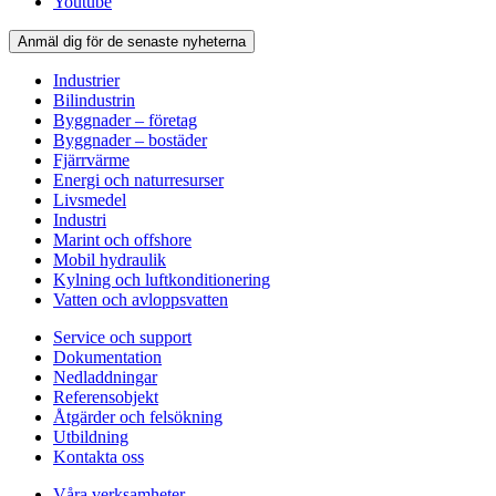
Youtube
Anmäl dig för de senaste nyheterna
Industrier
Bilindustrin
Byggnader – företag
Byggnader – bostäder
Fjärrvärme
Energi och naturresurser
Livsmedel
Industri
Marint och offshore
Mobil hydraulik
Kylning och luftkonditionering
Vatten och avloppsvatten
Service och support
Dokumentation
Nedladdningar
Referensobjekt
Åtgärder och felsökning
Utbildning
Kontakta oss
Våra verksamheter