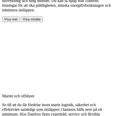
tillverkning och tung industri. Du kan få hjälp från Danfoss
lösningar för att öka pålitligheten, minska energiförbrukningen och
minimera utsläppen.
Visa mer
Visa mindre
Marint och offshore
Se till att du får fördelar inom marin logistik, säkerhet och
effektivitet samtidigt som utsläppen i hamnen hålls nere på ett
minimum. Hos Danfoss finns expertråd, service och flexibla