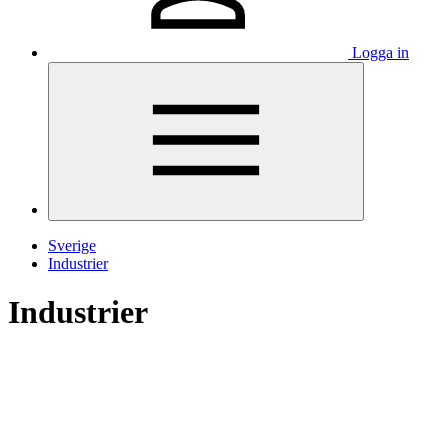
Logga in
Sverige
Industrier
Industrier