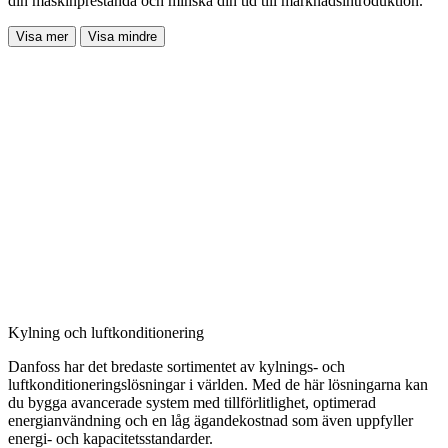
din maskinprestanda och minska din tid till marknadsintroduktion.
Visa mer
Visa mindre
Kylning och luftkonditionering
Danfoss har det bredaste sortimentet av kylnings- och
luftkonditioneringslösningar i världen. Med de här lösningarna kan
du bygga avancerade system med tillförlitlighet, optimerad
energianvändning och en låg ägandekostnad som även uppfyller
energi- och kapacitetsstandarder.