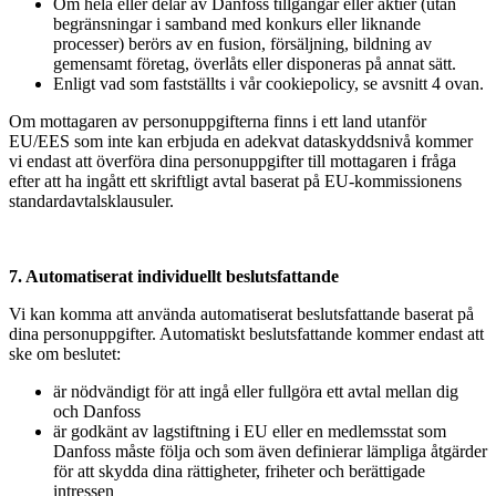
Om hela eller delar av Danfoss tillgångar eller aktier (utan
begränsningar i samband med konkurs eller liknande
processer) berörs av en fusion, försäljning, bildning av
gemensamt företag, överlåts eller disponeras på annat sätt.
Enligt vad som fastställts i vår cookiepolicy, se avsnitt 4 ovan.
Om mottagaren av personuppgifterna finns i ett land utanför
EU/EES som inte kan erbjuda en adekvat dataskyddsnivå kommer
vi endast att överföra dina personuppgifter till mottagaren i fråga
efter att ha ingått ett skriftligt avtal baserat på EU-kommissionens
standardavtalsklausuler.
7. Automatiserat individuellt beslutsfattande
Vi kan komma att använda automatiserat beslutsfattande baserat på
dina personuppgifter. Automatiskt beslutsfattande kommer endast att
ske om beslutet:
är nödvändigt för att ingå eller fullgöra ett avtal mellan dig
och Danfoss
är godkänt av lagstiftning i EU eller en medlemsstat som
Danfoss måste följa och som även definierar lämpliga åtgärder
för att skydda dina rättigheter, friheter och berättigade
intressen