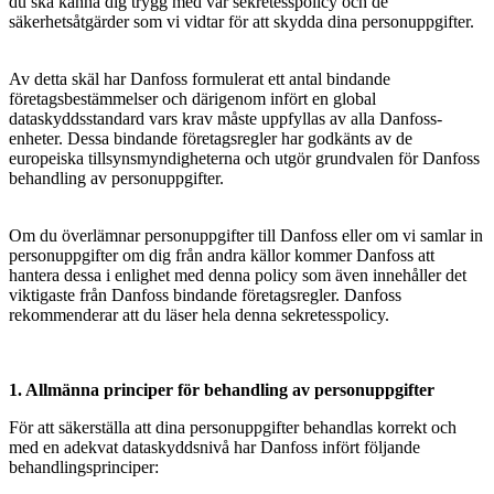
du ska känna dig trygg med vår sekretesspolicy och de
säkerhetsåtgärder som vi vidtar för att skydda dina personuppgifter.
Av detta skäl har Danfoss formulerat ett antal bindande
företagsbestämmelser och därigenom infört en global
dataskyddsstandard vars krav måste uppfyllas av alla Danfoss-
enheter. Dessa bindande företagsregler har godkänts av de
europeiska tillsynsmyndigheterna och utgör grundvalen för Danfoss
behandling av personuppgifter.
Om du överlämnar personuppgifter till Danfoss eller om vi samlar in
personuppgifter om dig från andra källor kommer Danfoss att
hantera dessa i enlighet med denna policy som även innehåller det
viktigaste från Danfoss bindande företagsregler. Danfoss
rekommenderar att du läser hela denna sekretesspolicy.
1. Allmänna principer för behandling av personuppgifter
För att säkerställa att dina personuppgifter behandlas korrekt och
med en adekvat dataskyddsnivå har Danfoss infört följande
behandlingsprinciper: