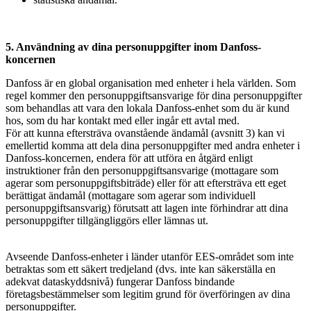
5. Användning av dina personuppgifter inom Danfoss-
koncernen
Danfoss är en global organisation med enheter i hela världen. Som
regel kommer den personuppgiftsansvarige för dina personuppgifter
som behandlas att vara den lokala Danfoss-enhet som du är kund
hos, som du har kontakt med eller ingår ett avtal med.
För att kunna eftersträva ovanstående ändamål (avsnitt 3) kan vi
emellertid komma att dela dina personuppgifter med andra enheter i
Danfoss-koncernen, endera för att utföra en åtgärd enligt
instruktioner från den personuppgiftsansvarige (mottagare som
agerar som personuppgiftsbiträde) eller för att eftersträva ett eget
berättigat ändamål (mottagare som agerar som individuell
personuppgiftsansvarig) förutsatt att lagen inte förhindrar att dina
personuppgifter tillgängliggörs eller lämnas ut.
Avseende Danfoss-enheter i länder utanför EES-området som inte
betraktas som ett säkert tredjeland (dvs. inte kan säkerställa en
adekvat dataskyddsnivå) fungerar Danfoss bindande
företagsbestämmelser som legitim grund för överföringen av dina
personuppgifter.