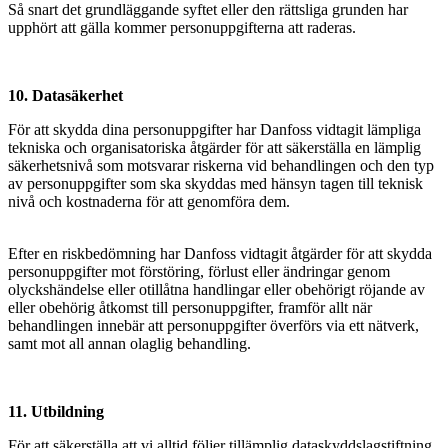
Så snart det grundläggande syftet eller den rättsliga grunden har
upphört att gälla kommer personuppgifterna att raderas.
10. Datasäkerhet
För att skydda dina personuppgifter har Danfoss vidtagit lämpliga
tekniska och organisatoriska åtgärder för att säkerställa en lämplig
säkerhetsnivå som motsvarar riskerna vid behandlingen och den typ
av personuppgifter som ska skyddas med hänsyn tagen till teknisk
nivå och kostnaderna för att genomföra dem.
Efter en riskbedömning har Danfoss vidtagit åtgärder för att skydda
personuppgifter mot förstöring, förlust eller ändringar genom
olyckshändelse eller otillåtna handlingar eller obehörigt röjande av
eller obehörig åtkomst till personuppgifter, framför allt när
behandlingen innebär att personuppgifter överförs via ett nätverk,
samt mot all annan olaglig behandling.
11. Utbildning
För att säkerställa att vi alltid följer tillämplig dataskyddslagstiftning