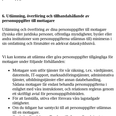
6. Utlämning, överföring och tillhandahållande av
personuppgifter till mottagare
Utlämning och överföring av dina personuppgifter till mottagare
(fysiska eller juridiska personer, offentliga myndigheter, byråer eller
andra institutioner som personuppgifterna utlämnas till) minimeras i
sin omfattning och förutsätter en adekvat dataskyddsnivå.
Vi kan komma att utlämna eller göra personuppgifter tillgängliga för
mottagare under följande förhållanden:
Mottagare som utför tjänster för vår räkning, t.ex. värdtjänster,
datormoln, IT-support, marknadsföringstjänster, administrativa
tjänster, utbildningstjänster eller annan databehandling.
Sådana mottagare får endast behandla personuppgifterna i
enlighet med våra instruktioner, och relationen regleras genom
ett skriftligt avtal för personuppgiftsbiträden.
För att fastställa, utöva eller försvara våra lagstadgade
rättigheter.
Om du tidigare har samtyckt till att personuppgifter utlämnas
till en mottagare.