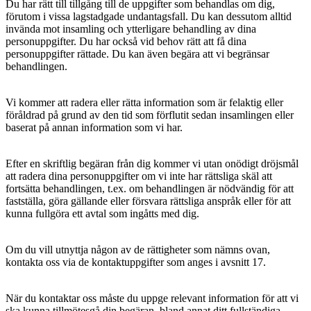
Du har rätt till tillgång till de uppgifter som behandlas om dig,
förutom i vissa lagstadgade undantagsfall. Du kan dessutom alltid
invända mot insamling och ytterligare behandling av dina
personuppgifter. Du har också vid behov rätt att få dina
personuppgifter rättade. Du kan även begära att vi begränsar
behandlingen.
Vi kommer att radera eller rätta information som är felaktig eller
föråldrad på grund av den tid som förflutit sedan insamlingen eller
baserat på annan information som vi har.
Efter en skriftlig begäran från dig kommer vi utan onödigt dröjsmål
att radera dina personuppgifter om vi inte har rättsliga skäl att
fortsätta behandlingen, t.ex. om behandlingen är nödvändig för att
fastställa, göra gällande eller försvara rättsliga anspråk eller för att
kunna fullgöra ett avtal som ingåtts med dig.
Om du vill utnyttja någon av de rättigheter som nämns ovan,
kontakta oss via de kontaktuppgifter som anges i avsnitt 17.
När du kontaktar oss måste du uppge relevant information för att vi
ska kunna tillmötesgå din begäran, bland annat ditt fullständiga