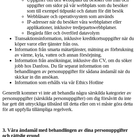
uppgifter om sidor på vår webbplats som du besöker
som till exempel tidpunkt och datum för ditt besök
Webbläsare och operativsystem som används
IP-adresser när du besöker våra webbplatser eller
applikationer, inklusive tredjepartswebbplatser.
Begärda filer och överförd datavolym
Transaktionsinformation, inklusive kreditkortsuppgifter när du
köper varor eller tjänster från oss.
Information från smarta mätartjänster, mätning av förbrukning
av värme, kyla, vatten och annan försörjning.
Information från ansökningar, inklusive din CV, om du söker
jobb hos Danfoss. Du får separat information om
behandlingen av personuppgifter för sådana ändamål när du
skickar in din ansökan.
Information som erhålls via vår Ethics Hotline
Generellt kommer vi inte att behandla några särskilda kategorier av
personuppgifter (särskilda personuppgifter) om dig försåvitt du inte
har gett ditt uttryckliga tillstånd till detta eller om vi måste göra detta
för att uppfylla tillämpliga regelverk.
3. Våra ändamål med behandlingen av dina personuppgifter
och rättslig grund