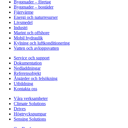
Byggnader – företag
Byggnader – bostäder
Fjärrvärme
Energi och naturresurser
Livsmedel
Industri
Marint och offshore
Mobil hydraulik
Kylning och luftkonditionering
Vatten och avloppsvatten
Service och support
Dokumentation
Nedladdningar
Referensobjekt
Åtgärder och felsökning
Utbildning
Kontakta oss
Våra verksamheter
Climate Solutions
Drives
Högtryckspumpar
Sensing Solutions