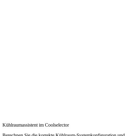
Kühlraumassistent im Coolselector
Berechnen Sie die korrekte Kühlraum-Systemkonfiguration und