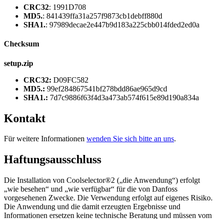
CRC32
: 1991D708
MD5.
: 841439ffa31a257f9873cb1debff880d
SHA1.
: 97989decae2e447b9d183a225cbb014fded2ed0a
Checksum
setup.zip
CRC32:
D09FC582
MD5.:
99ef284867541bf278bdd86ae965d9cd
SHA1.:
7d7c9886f63f4d3a473ab574f615e89d190a834a
Kontakt
Für weitere Informationen
wenden Sie sich bitte an uns
.
Haftungsausschluss
Die Installation von Coolselector®2 („die Anwendung“) erfolgt
„wie besehen“ und „wie verfügbar“ für die von Danfoss
vorgesehenen Zwecke. Die Verwendung erfolgt auf eigenes Risiko.
Die Anwendung und die damit erzeugten Ergebnisse und
Informationen ersetzen keine technische Beratung und müssen vom