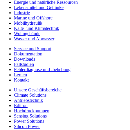
Energie und natürliche Ressourcen
Lebensmittel und Getränke
Industrie
Marine und Offshore
Mobilhydraulik
Kälte- und Klimatechnik
Wohngebäude
Wasser und Abwasser
Service und Support
Dokumentation
Downloads
Fallstudien
Fehlerdiagnose und -behebung
Lernen
Kontakt
Unsere Geschäftsbereiche
Climate Solutions
Antriebstechnik
Editron
Hochdruckpumpen
Sensing Solutions
Power Solutions
Silicon Power