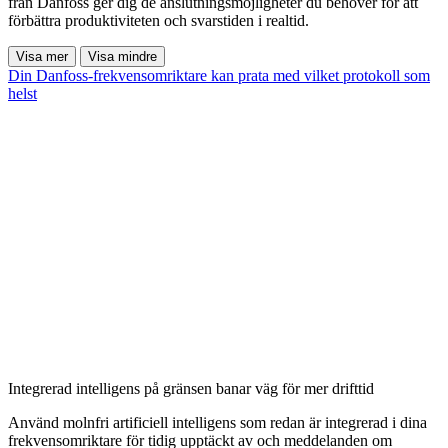
från Danfoss ger dig de anslutningsmöjligheter du behöver för att
förbättra produktiviteten och svarstiden i realtid.
Visa mer
Visa mindre
Din Danfoss-frekvensomriktare kan prata med vilket protokoll som
helst
Integrerad intelligens på gränsen banar väg för mer drifttid
Använd molnfri artificiell intelligens som redan är integrerad i dina
frekvensomriktare för tidig upptäckt av och meddelanden om