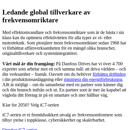
Ledande global tillverkare av
frekvensomriktare
Med effektomvandlare och frekvensomriktare som är de bästa i sin
klass kan du optimera effektiviteten för alla typer av el- eller
motorteknik. Som pionjärer inom frekvensomriktare sedan 1968 har
vi förbättrat affärsverksamheten för en mängd olika branscher,
originaltillverkare och systemintegratörer.
Vårt mål är din framgång:
På Danfoss Drives har vi över 4 700
experter som arbetar mot ett och samma mål: att driva världen – och
din verksamhet – framåt. Oavsett om du behöver
förbättra drifttiden
i din produktionsanläggning eller
minimera din energiförbrukning
.
Allt är möjligt – om du samarbetar med en partner som känner dig
och din bransch inifrån och ut. En partner som är mer än kapabel att
vägleda ditt företag in på en smartare och mer hållbar väg.
Klar for 2050? Velg iC7-serien
iC7-serien er et fremtidssikkert utvalg av frekvensomformere som
tilbyr ytelse i toppklasse, cybersikkerhet og skalerbarhet.
Oppdag iC7-serien