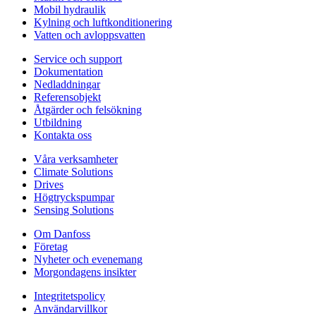
Mobil hydraulik
Kylning och luftkonditionering
Vatten och avloppsvatten
Service och support
Dokumentation
Nedladdningar
Referensobjekt
Åtgärder och felsökning
Utbildning
Kontakta oss
Våra verksamheter
Climate Solutions
Drives
Högtryckspumpar
Sensing Solutions
Om Danfoss
Företag
Nyheter och evenemang
Morgondagens insikter
Integritetspolicy
Användarvillkor