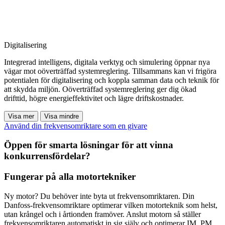
Digitalisering
Integrerad intelligens, digitala verktyg och simulering öppnar nya
vägar mot oöverträffad systemreglering. Tillsammans kan vi frigöra
potentialen för digitalisering och koppla samman data och teknik för
att skydda miljön. Oöverträffad systemreglering ger dig ökad
drifttid, högre energieffektivitet och lägre driftskostnader.
Visa mer
Visa mindre
Använd din frekvensomriktare som en givare
Öppen för smarta lösningar för att vinna
konkurrensfördelar?
Fungerar på alla motortekniker
Ny motor? Du behöver inte byta ut frekvensomriktaren. Din
Danfoss-frekvensomriktare optimerar vilken motorteknik som helst,
utan krångel och i årtionden framöver. Anslut motorn så ställer
frekvensomriktaren automatiskt in sig själv och optimerar IM, PM,