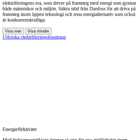
elektrifieringens era, som driver på framsteg med energi som gynnar
både människor och miljön. Säkra stöd från Danfoss för att driva på
framsteg inom öppen teknologi och rena energialternativ som också
är konkurrenskraftiga.
Visa mer
Visa mindre
Utforska elektrifieringslösningar
Energieffektivitet
Med frekvensomriktare öppnar vi upp för nya möjligheter inom