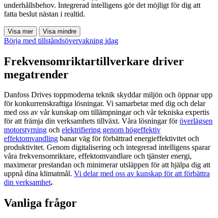
underhållsbehov. Integrerad intelligens gör det möjligt för dig att
fatta beslut nästan i realtid.
Visa mer
Visa mindre
Börja med tillståndsövervakning idag
Frekvensomriktartillverkare driver
megatrender
Danfoss Drives toppmoderna teknik skyddar miljön och öppnar upp
för konkurrenskraftiga lösningar. Vi samarbetar med dig och delar
med oss av vår kunskap om tillämpningar och vår tekniska expertis
för att främja din verksamhets tillväxt. Våra lösningar för
överlägsen
motorstyrning
och
elektrifiering genom högeffektiv
effektomvandling
banar väg för förbättrad energieffektivitet och
produktivitet. Genom digitalisering och integrerad intelligens sparar
våra frekvensomriktare, effektomvandlare och tjänster energi,
maximerar prestandan och minimerar utsläppen för att hjälpa dig att
uppnå dina klimatmål.
Vi delar med oss av kunskap för att förbättra
din verksamhet
.
Vanliga frågor