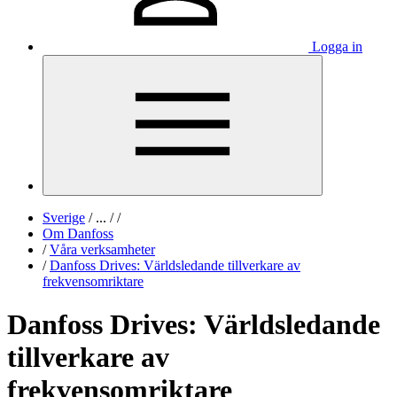
Logga in
Sverige
/
...
/
/
Om Danfoss
/
Våra verksamheter
/
Danfoss Drives: Världsledande tillverkare av
frekvensomriktare
Danfoss Drives: Världsledande
tillverkare av
frekvensomriktare