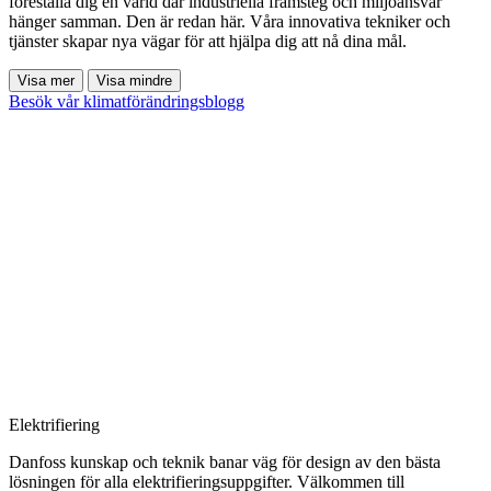
föreställa dig en värld där industriella framsteg och miljöansvar
hänger samman. Den är redan här. Våra innovativa tekniker och
tjänster skapar nya vägar för att hjälpa dig att nå dina mål.
Visa mer
Visa mindre
Besök vår klimatförändringsblogg
Elektrifiering
Danfoss kunskap och teknik banar väg för design av den bästa
lösningen för alla elektrifieringsuppgifter. Välkommen till