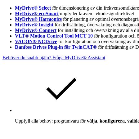
MyDrive® Select
för dimensionering av din frekvensomriktare
MyDrive® ecoSmart
uppfyller kraven i ekodesigndirektivet
MyDrive® Harmonics
för planering av optimal övertonsbegr
MyDrive® Insight
för driftsättning, övervakning och diagnost
MyDrive® Connect
för inställning och övervakning av alla d
VLT® Motion Control Tool MCT 10
för konfiguration och
VACON® NCDrive
för konfiguration och övervakning av 
Danfoss Drives Plug-in för TwinCAT®
för driftsättning av 
Behöver du snabb hjälp? Fråga MyDrive® Assistant
Uppfyll alla behov: programvara för
välja
,
konfigurera
,
valid