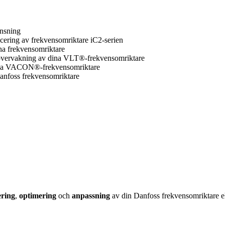
änsning
icering av frekvensomriktare iC2-serien
ina frekvensomriktare
 övervakning av dina VLT®-frekvensomriktare
dina VACON®-frekvensomriktare
Danfoss frekvensomriktare
ering
,
optimering
och
anpassning
av din Danfoss frekvensomriktare el