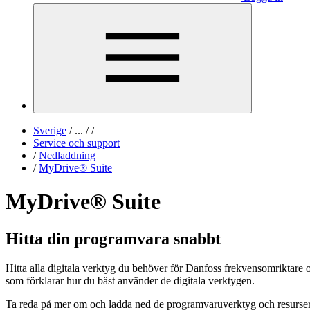
Sverige
/
...
/
/
Service och support
/
Nedladdning
/
MyDrive® Suite
MyDrive® Suite
Hitta din programvara snabbt
Hitta alla digitala verktyg du behöver för Danfoss frekvensomriktare
som förklarar hur du bäst använder de digitala verktygen.
Ta reda på mer om och ladda ned de programvaruverktyg och resurser