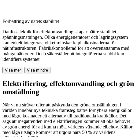
Förbättring av nätets stabilitet
Danfoss teknik för effektomvandling skapar bättre stabilitet i
spänningsmatningen. Olika energigeneratorer och lagringssystem
kan enkelt integreras, vilket minskar kapitalkostnaderna för
nätinfrastrukturen. Fabrikskontrollerad för att överensstämma med
många nätkoder. Detta säkerställer att integratörerna snabbt kan
identifiera systemet.
Visa mer
Visa mindre
Elektrifiering, effektomvandling och grön
omställning
När vi nu strävar efter att påskynda den gröna omställningen i
världen innebär nya tekniska framsteg bättre förnybara energikällor
med lägre kostnader ett alternativ till traditionella kraftkällor. Det
sägs att megatrenden med elektrifieringen kommer att öka behovet
av grön energi för att kunna möta världens växande elbehov. Källor
med låga utsläpp kommer att utgöra nära 50 % av världens