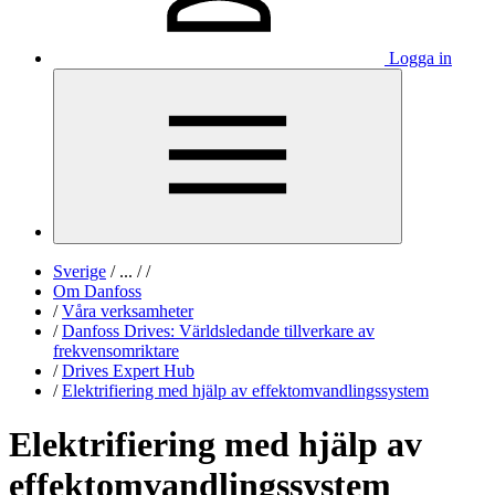
Logga in
Sverige
/
...
/
/
Om Danfoss
/
Våra verksamheter
/
Danfoss Drives: Världsledande tillverkare av
frekvensomriktare
/
Drives Expert Hub
/
Elektrifiering med hjälp av effektomvandlingssystem
Elektrifiering med hjälp av
effektomvandlingssystem