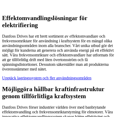
Effektomvandlingslösningar för
elektrifiering
Danfoss Drives har ett brett sortiment av effektomvandlare och
frekvensomriktare för användning i kraftsystem för en mängd olika
användningsområden inom alla branscher. Vårt unika utbud gör det
möjligt för kunderna att generera och använda energi på ett effektivt
sätt. Våra frekvensomriktare och effektomvandlare har utformats för
att ge tillförlitlig drift med liten övertonsström och få
spänningsdistortioner. Dessutom säkerställer man att produkterna
överensstämmer med nätet.
Upptäck lagringssystem och fler användningsområden
Möjliggöra hållbar kraftinfrastruktur
genom tillförlitliga kraftsystem
Danfoss Drives förser industrier världen över med banbrytande
effektomvandling och frekvensomriktarstyrning för elmotorer. Våra
innovativa effektomvandlingssystem skapar bättre effektivitet och