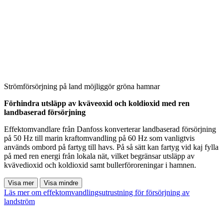
Strömförsörjning på land möjliggör gröna hamnar
Förhindra utsläpp av kväveoxid och koldioxid med ren
landbaserad försörjning
Effektomvandlare från Danfoss konverterar landbaserad försörjning
på 50 Hz till marin kraftomvandling på 60 Hz som vanligtvis
används ombord på fartyg till havs. På så sätt kan fartyg vid kaj fylla
på med ren energi från lokala nät, vilket begränsar utsläpp av
kvävedioxid och koldioxid samt bullerföroreningar i hamnen.
Visa mer
Visa mindre
Läs mer om effektomvandlingsutrustning för försörjning av
landström