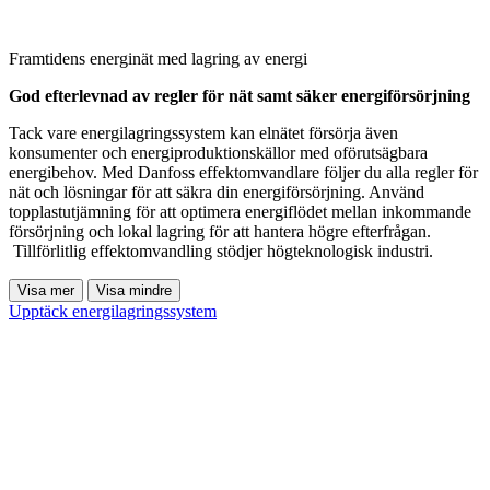
Framtidens energinät med lagring av energi
God efterlevnad av regler för nät samt säker energiförsörjning
Tack vare energilagringssystem kan elnätet försörja även
konsumenter och energiproduktionskällor med oförutsägbara
energibehov. Med Danfoss effektomvandlare följer du alla regler för
nät och lösningar för att säkra din energiförsörjning. Använd
topplastutjämning för att optimera energiflödet mellan inkommande
försörjning och lokal lagring för att hantera högre efterfrågan.
Tillförlitlig effektomvandling stödjer högteknologisk industri.
Visa mer
Visa mindre
Upptäck energilagringssystem