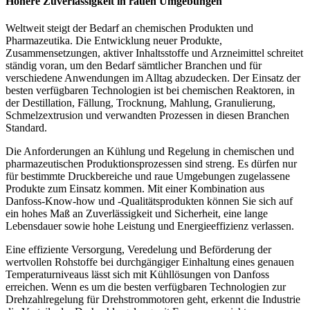
Höhere Zuverlässigkeit in rauen Umgebungen
Weltweit steigt der Bedarf an chemischen Produkten und
Pharmazeutika. Die Entwicklung neuer Produkte,
Zusammensetzungen, aktiver Inhaltsstoffe und Arzneimittel schreitet
ständig voran, um den Bedarf sämtlicher Branchen und für
verschiedene Anwendungen im Alltag abzudecken. Der Einsatz der
besten verfügbaren Technologien ist bei chemischen Reaktoren, in
der Destillation, Fällung, Trocknung, Mahlung, Granulierung,
Schmelzextrusion und verwandten Prozessen in diesen Branchen
Standard.
Die Anforderungen an Kühlung und Regelung in chemischen und
pharmazeutischen Produktionsprozessen sind streng. Es dürfen nur
für bestimmte Druckbereiche und raue Umgebungen zugelassene
Produkte zum Einsatz kommen. Mit einer Kombination aus
Danfoss-Know-how und -Qualitätsprodukten können Sie sich auf
ein hohes Maß an Zuverlässigkeit und Sicherheit, eine lange
Lebensdauer sowie hohe Leistung und Energieeffizienz verlassen.
Eine effiziente Versorgung, Veredelung und Beförderung der
wertvollen Rohstoffe bei durchgängiger Einhaltung eines genauen
Temperaturniveaus lässt sich mit Kühllösungen von Danfoss
erreichen. Wenn es um die besten verfügbaren Technologien zur
Drehzahlregelung für Drehstrommotoren geht, erkennt die Industrie