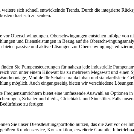
itere sich schnell entwickelnde Trends. Durch die integrierte Rücksp
sten drastisch zu senken.
eräte vor Oberschwingungen. Oberschwingungen entstehen infolge von ni
lungen und Dienstleistungen in Bezug auf die Oberschwingungsanaly
r bieten passive und aktive Lösungen zur Oberschwingungsreduzierun
finden Sie Pumpensteuerungen für nahezu jede industrielle Pumpenan
reich von unter einem Kilowatt bis zu mehreren Megawatt und einen S
andmontage, Module für Schaltschrankeinbau und standardisierte Gehä
ühlung möglich. Auch eingangsseitig bieten wir verschiedene Lösungen:
rte Frequenzumrichtern bietet eine umfassende Auswahl an Optionen in
rungen, Schalter und du/dt-, Gleichtakt- und Sinusfilter. Falls unsere
Bedürfnisse zu fertigen.
nen Sie unser Dienstleistungsportfolio nutzen, das die Zeit vor der I
 gehören Kundenservice, Konstruktion, erweiterte Garantie, Inbetrieb