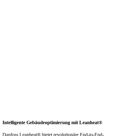
Intelligente Gebäudeoptimierung mit Leanheat®
Danfoss Leanheat® bietet revolutionäre End-to-End-