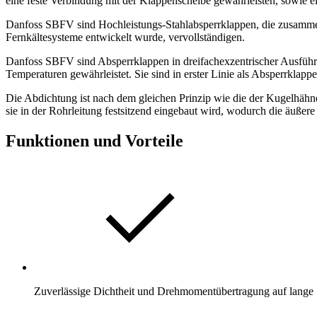
eine feste Verbindung mit der Klappenscheibe gewährleisten, sowie e
Danfoss SBFV sind Hochleistungs-Stahlabsperrklappen, die zusamme
Fernkältesysteme entwickelt wurde, vervollständigen.
Danfoss SBFV sind Absperrklappen in dreifachexzentrischer Ausführu
Temperaturen gewährleistet. Sie sind in erster Linie als Absperrklap
Die Abdichtung ist nach dem gleichen Prinzip wie die der Kugelhähn
sie in der Rohrleitung festsitzend eingebaut wird, wodurch die äußere
Funktionen und Vorteile
Zuverlässige Dichtheit und Drehmomentübertragung auf lange 