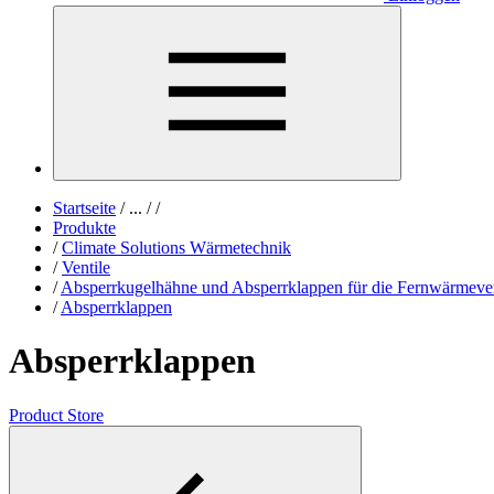
Startseite
/
...
/
/
Produkte
/
Climate Solutions Wärmetechnik
/
Ventile
/
Absperrkugelhähne und Absperrklappen für die Fernwärmeve
/
Absperrklappen
Absperrklappen
Product Store