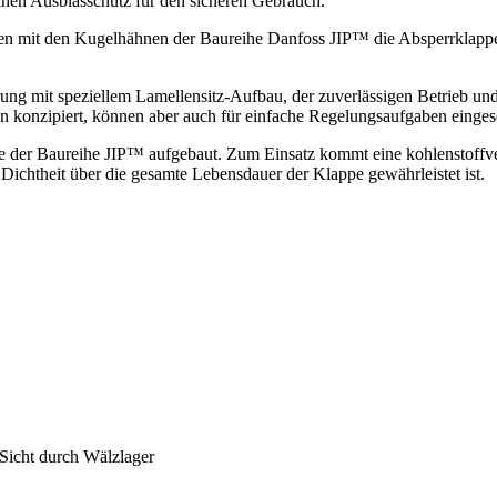
inen Ausblasschutz für den sicheren Gebrauch.
n mit den Kugelhähnen der Baureihe Danfoss JIP™ die Absperrklappen
ng mit speziellem Lamellensitz-Aufbau, der zuverlässigen Betrieb und
pen konzipiert, können aber auch für einfache Regelungsaufgaben einges
e der Baureihe JIP™ aufgebaut. Zum Einsatz kommt eine kohlenstoffver
 Dichtheit über die gesamte Lebensdauer der Klappe gewährleistet ist.
Sicht durch Wälzlager