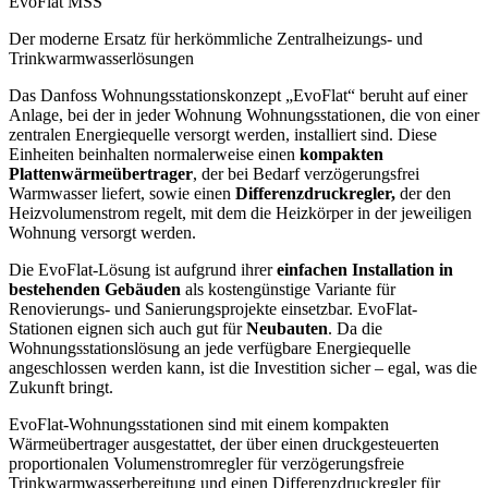
EvoFlat MSS
Der moderne Ersatz für herkömmliche Zentralheizungs- und
Trinkwarmwasserlösungen
Das Danfoss Wohnungsstationskonzept „EvoFlat“ beruht auf einer
Anlage, bei der in jeder Wohnung Wohnungsstationen, die von einer
zentralen Energiequelle versorgt werden, installiert sind. Diese
Einheiten beinhalten normalerweise einen
kompakten
Plattenwärmeübertrager
, der bei Bedarf verzögerungsfrei
Warmwasser liefert, sowie einen
Differenzdruckregler,
der den
Heizvolumenstrom regelt, mit dem die Heizkörper in der jeweiligen
Wohnung versorgt werden.
Die EvoFlat-Lösung ist aufgrund ihrer
einfachen Installation in
bestehenden Gebäuden
als kostengünstige Variante für
Renovierungs- und Sanierungsprojekte einsetzbar. EvoFlat-
Stationen eignen sich auch gut für
Neubauten
. Da die
Wohnungsstationslösung an jede verfügbare Energiequelle
angeschlossen werden kann, ist die Investition sicher – egal, was die
Zukunft bringt.
EvoFlat-Wohnungsstationen sind mit einem kompakten
Wärmeübertrager ausgestattet, der über einen druckgesteuerten
proportionalen Volumenstromregler für verzögerungsfreie
Trinkwarmwasserbereitung und einen Differenzdruckregler für