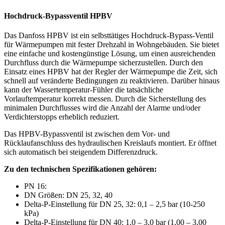
Hochdruck-Bypassventil HPBV
Das Danfoss HPBV ist ein selbsttätiges Hochdruck-Bypass-Ventil
für Wärmepumpen mit fester Drehzahl in Wohngebäuden. Sie bietet
eine einfache und kostengünstige Lösung, um einen ausreichenden
Durchfluss durch die Wärmepumpe sicherzustellen. Durch den
Einsatz eines HPBV hat der Regler der Wärmepumpe die Zeit, sich
schnell auf veränderte Bedingungen zu reaktivieren. Darüber hinaus
kann der Wassertemperatur-Fühler die tatsächliche
Vorlauftemperatur korrekt messen. Durch die Sicherstellung des
minimalen Durchflusses wird die Anzahl der Alarme und/oder
Verdichterstopps erheblich reduziert.
Das HPBV-Bypassventil ist zwischen dem Vor- und
Rücklaufanschluss des hydraulischen Kreislaufs montiert. Er öffnet
sich automatisch bei steigendem Differenzdruck.
Zu den technischen Spezifikationen gehören:
PN 16:
DN Größen: DN 25, 32, 40
Delta-P-Einstellung für DN 25, 32: 0,1 – 2,5 bar (10-250
kPa)
Delta-P-Einstellung für DN 40: 1,0 – 3,0 bar (1,00 – 3,00