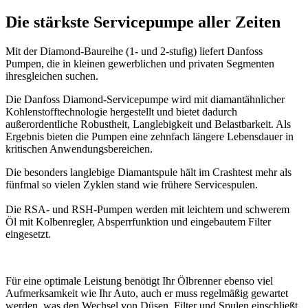
Die stärkste Servicepumpe aller Zeiten
Mit der Diamond-Baureihe (1- und 2-stufig) liefert Danfoss
Pumpen, die in kleinen gewerblichen und privaten Segmenten
ihresgleichen suchen.
Die Danfoss Diamond-Servicepumpe wird mit diamantähnlicher
Kohlenstofftechnologie hergestellt und bietet dadurch
außerordentliche Robustheit, Langlebigkeit und Belastbarkeit. Als
Ergebnis bieten die Pumpen eine zehnfach längere Lebensdauer in
kritischen Anwendungsbereichen.
Die besonders langlebige Diamantspule hält im Crashtest mehr als
fünfmal so vielen Zyklen stand wie frühere Servicespulen.
Die RSA- und RSH-Pumpen werden mit leichtem und schwerem
Öl mit Kolbenregler, Absperrfunktion und eingebautem Filter
eingesetzt.
Für eine optimale Leistung benötigt Ihr Ölbrenner ebenso viel
Aufmerksamkeit wie Ihr Auto, auch er muss regelmäßig gewartet
werden, was den Wechsel von Düsen, Filter und Spulen einschließt.