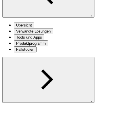
;
Übersicht
Verwandte Lösungen
Tools und Apps
Produktprogramm
Fallstudien
;