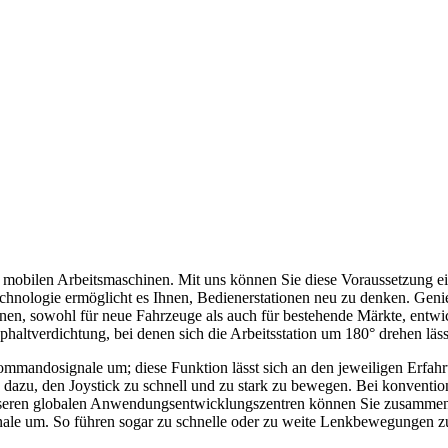
 mobilen Arbeitsmaschinen. Mit uns können Sie diese Voraussetzung ein
echnologie ermöglicht es Ihnen, Bedienerstationen neu zu denken. Geni
en, sowohl für neue Fahrzeuge als auch für bestehende Märkte, entwi
haltverdichtung, bei denen sich die Arbeitsstation um 180° drehen läss
mmandosignale um; diese Funktion lässt sich an den jeweiligen Erfahr
 dazu, den Joystick zu schnell und zu stark zu bewegen. Bei konventio
 unseren globalen Anwendungsentwicklungszentren können Sie zusammen
gnale um. So führen sogar zu schnelle oder zu weite Lenkbewegungen z