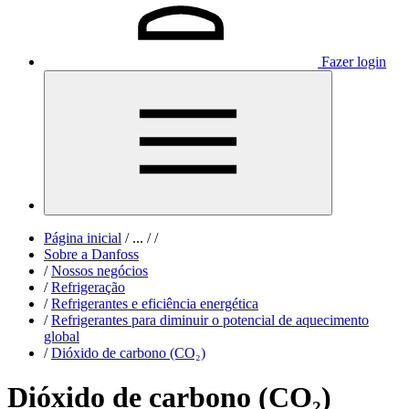
Fazer login
Página inicial
/
...
/
/
Sobre a Danfoss
/
Nossos negócios
/
Refrigeração
/
Refrigerantes e eficiência energética
/
Refrigerantes para diminuir o potencial de aquecimento
global
/
Dióxido de carbono (CO₂)
Dióxido de carbono (CO₂)