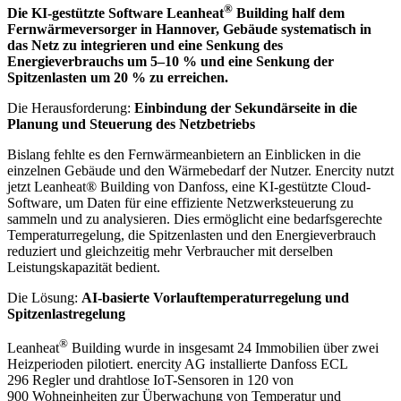
®
Die KI-gestützte Software Leanheat
Building half dem
Fernwärmeversorger in Hannover, Gebäude systematisch in
das Netz zu integrieren und eine Senkung des
Energieverbrauchs um 5–10 % und eine Senkung der
Spitzenlasten um 20 % zu erreichen.
Die Herausforderung:
Einbindung der Sekundärseite in die
Planung und Steuerung des Netzbetriebs
Bislang fehlte es den Fernwärmeanbietern an Einblicken in die
einzelnen Gebäude und den Wärmebedarf der Nutzer. Enercity nutzt
jetzt Leanheat® Building von Danfoss, eine KI-gestützte Cloud-
Software, um Daten für eine effiziente Netzwerksteuerung zu
sammeln und zu analysieren. Dies ermöglicht eine bedarfsgerechte
Temperaturregelung, die Spitzenlasten und den Energieverbrauch
reduziert und gleichzeitig mehr Verbraucher mit derselben
Leistungskapazität bedient.
Die Lösung:
AI-basierte Vorlauftemperaturregelung und
Spitzenlastregelung
®
Leanheat
Building wurde in insgesamt 24 Immobilien über zwei
Heizperioden pilotiert. enercity AG installierte Danfoss ECL
296 Regler und drahtlose IoT-Sensoren in 120 von
900 Wohneinheiten zur Überwachung von Temperatur und