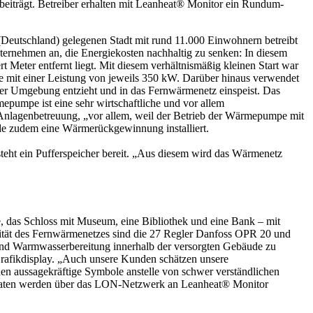
t beiträgt. Betreiber erhalten mit Leanheat® Monitor ein Rundum-
(Deutschland) gelegenen Stadt mit rund 11.000 Einwohnern betreibt
nternehmen an, die Energiekosten nachhaltig zu senken: In diesem
 Meter entfernt liegt. Mit diesem verhältnismäßig kleinen Start war
ke mit einer Leistung von jeweils 350 kW. Darüber hinaus verwendet
er Umgebung entzieht und in das Fernwärmenetz einspeist. Das
epumpe ist eine sehr wirtschaftliche und vor allem
e Anlagenbetreuung, „vor allem, weil der Betrieb der Wärmepumpe mit
rde zudem eine Wärmerückgewinnung installiert.
teht ein Pufferspeicher bereit. „Aus diesem wird das Wärmenetz
, das Schloss mit Museum, eine Bibliothek und eine Bank – mit
bilität des Fernwärmenetzes sind die 27 Regler Danfoss OPR 20 und
 und Warmwasserbereitung innerhalb der versorgten Gebäude zu
Grafikdisplay. „Auch unsere Kunden schätzen unsere
en aussagekräftige Symbole anstelle von schwer verständlichen
e Daten werden über das LON-Netzwerk an Leanheat® Monitor