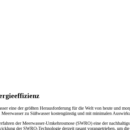
rgieeffizienz
ser eine der größten Herausforderung für die Welt von heute und morg
on Meerwasser zu Süßwasser kostengünstig und mit minimalen Auswirk
as Verfahren der Meerwasser-Umkehrosmose (SWRO) eine der nachhaltig
wicklung der SWRO-Technologie derzeit rasant vorangetrieben, um die 