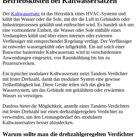
Betriebskosten bei Kaltwassersätzen
Der
Kaltwassersatz
ist das Herzstück eines HVAC-Systems und
kühlt das Wasser oder die Sole, mit der die Luft in Gebäuden oder
Industrieprozessen gekühlt und entfeuchtet wird. Es handelt sich um
eine vormontierte Einheit, die Wasser oder Sole mithilfe eines
Verdampfers kühlt und über einen internen oder externen
Verflüssiger mit entsprechender Regelung verfügt. Der Verflüssiger
ist entweder wassergekühlt oder luftgekühlt. Ein auf solch einer
Bauweise basierender Kaltwassersatz wird in verschiedensten
Anwendungen eingesetzt, von Raumkühlung bis hin zu
Prozesszwecken.
Ein typischer modularer Kaltwassersatz nutzt Tandem-Verdichter
mit fester Drehzahl, damit das modulare System eine gewisse
Teillastfähigkeit hat. Diese Geräte teilen sich das gleiche
Wassersystem, um das Gebäude mit gekühltem oder erwärmten
Wasser zu versorgen.
Danfoss bietet die Möglichkeit, anstelle eines Tandem-Verdichters
mit fester Drehzahl nur einen drehzahlgeregelten Verdichter zu
verwenden, um den Leistungsbedarf des modularen
Kaltwassersatzes besser abzudecken.
Warum sollte man die drehzahlgeregelten Verdichter