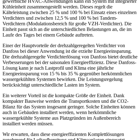
gewerbliche HVAC-Anwendungen kann ein System mit integrierter
Kühleinheit zusammengestellt werden. Dieses regelt die
Kälteleistung zwischen 25 % und 100 % bei Einsatz eines einzelnen
Verdichters und zwischen 12,5 % und 100 % bei Tandem-
Verdichtern (Modulationsbereich für große VZH-Verdichter). Die
Einheit passt sich an die unterschiedlichen Belastungen an, die im
Laufe des Tages bei einem Gebäude auftreten.
Einer der Hauptvorteile der drehzahlgeregelten Verdichter von
Danfoss bei dieser Anwendung ist die erzielte Energieeinsparung.
Die drehzahlgeregelte Verdichterlösung von Danfoss bietet deutliche
Verbesserungen bei der saisonalen Energieeffizienz. Diese Danfoss-
Lösung kann je nach Lastprofil und Klima eine jährliche
Energieeinsparung von 15 % bis 35 % gegenüber herkömmlichen
wassergekühlten Systemen bewirken. Die Leistungsregelung
berücksichtigt unterschiedliche Lasten im System.
Ein weiterer Vorteil ist die kompakte Größe der Einheit. Dank
kompakter Bauweise werden die Transportkosten und die CO2-
Bilanz für das System insgesamt geringer. Solche Einheiten können
auch in Gebäuden installiert werden, wenn herkömmliche
wassergekühlte Systeme aus Platzgründen im Außenbereich
installiert werden müssen.
Wir erwarten, dass diese energieeffizienten Komplettlösungen
zunehmend für Luftaufbereitung und Klimaanlagen eingesetzt