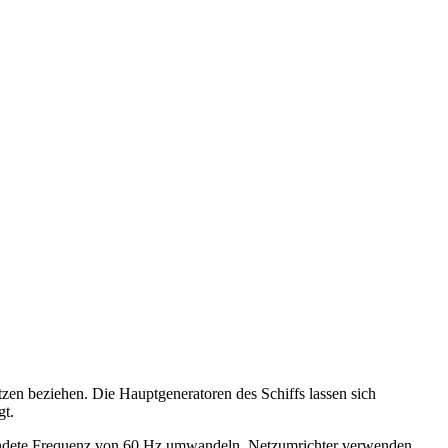
en beziehen. Die Hauptgeneratoren des Schiffs lassen sich
gt.
rwendete Frequenz von 60 Hz umwandeln. Netzumrichter verwenden