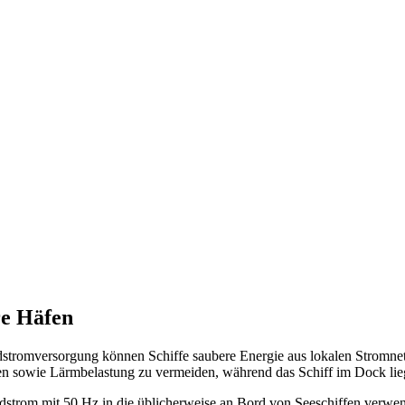
re Häfen
tromversorgung können Schiffe saubere Energie aus lokalen Stromnetz
en sowie Lärmbelastung zu vermeiden, während das Schiff im Dock lie
andstrom mit 50 Hz in die üblicherweise an Bord von Seeschiffen ve