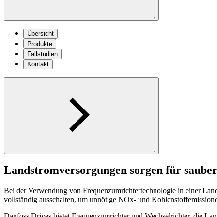
;
Übersicht
Produkte
Fallstudien
Kontakt
;
Landstromversorgungen sorgen für saube
Bei der Verwendung von Frequenzumrichtertechnologie in einer Lands
vollständig ausschalten, um unnötige NOx- und Kohlenstoffemission
Danfoss Drives bietet Frequenzumrichter und Wechselrichter, die L