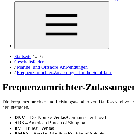
Startseite
/
...
/
/
Geschäftsfelder
/
Marine- und Offshore-Anwendungen
/
Frequenzumrichter-Zulassungen für die Schifffahrt
Frequenzumrichter-Zulassungen 
Die Frequenzumrichter und Leistungswandler von Danfoss sind von den 
herunterladen.
DNV
– Det Norske Veritas/Germanischer Lloyd
ABS
– American Bureau of Shipping
BV
– Bureau Veritas
RMRS
– Russian Maritime Register of Shipping