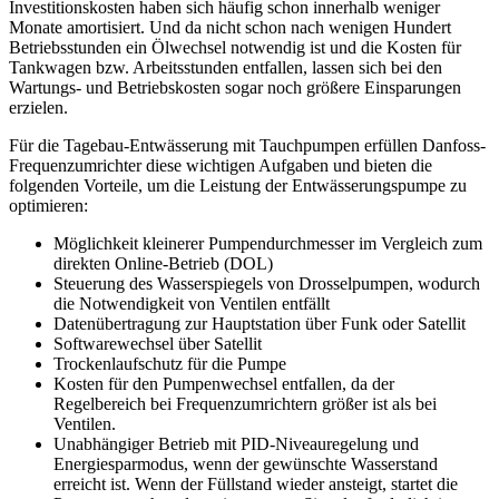
Investitionskosten haben sich häufig schon innerhalb weniger
Monate amortisiert. Und da nicht schon nach wenigen Hundert
Betriebsstunden ein Ölwechsel notwendig ist und die Kosten für
Tankwagen bzw. Arbeitsstunden entfallen, lassen sich bei den
Wartungs- und Betriebskosten sogar noch größere Einsparungen
erzielen.
Für die Tagebau-Entwässerung mit Tauchpumpen erfüllen Danfoss-
Frequenzumrichter diese wichtigen Aufgaben und bieten die
folgenden Vorteile, um die Leistung der Entwässerungspumpe zu
optimieren:
Möglichkeit kleinerer Pumpendurchmesser im Vergleich zum
direkten Online-Betrieb (DOL)
Steuerung des Wasserspiegels von Drosselpumpen, wodurch
die Notwendigkeit von Ventilen entfällt
Datenübertragung zur Hauptstation über Funk oder Satellit
Softwarewechsel über Satellit
Trockenlaufschutz für die Pumpe
Kosten für den Pumpenwechsel entfallen, da der
Regelbereich bei Frequenzumrichtern größer ist als bei
Ventilen.
Unabhängiger Betrieb mit PID-Niveauregelung und
Energiesparmodus, wenn der gewünschte Wasserstand
erreicht ist. Wenn der Füllstand wieder ansteigt, startet die