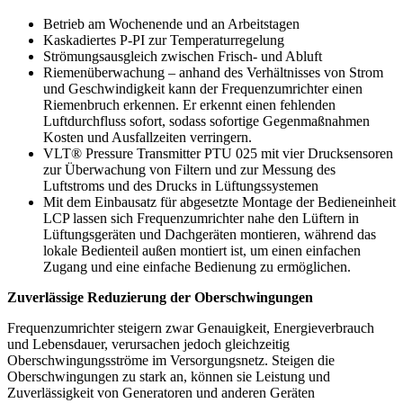
Betrieb am Wochenende und an Arbeitstagen
Kaskadiertes P-PI zur Temperaturregelung
Strömungsausgleich zwischen Frisch- und Abluft
Riemenüberwachung – anhand des Verhältnisses von Strom
und Geschwindigkeit kann der Frequenzumrichter einen
Riemenbruch erkennen. Er erkennt einen fehlenden
Luftdurchfluss sofort, sodass sofortige Gegenmaßnahmen
Kosten und Ausfallzeiten verringern.
VLT® Pressure Transmitter PTU 025 mit vier Drucksensoren
zur Überwachung von Filtern und zur Messung des
Luftstroms und des Drucks in Lüftungssystemen
Mit dem Einbausatz für abgesetzte Montage der Bedieneinheit
LCP lassen sich Frequenzumrichter nahe den Lüftern in
Lüftungsgeräten und Dachgeräten montieren, während das
lokale Bedienteil außen montiert ist, um einen einfachen
Zugang und eine einfache Bedienung zu ermöglichen.
Zuverlässige Reduzierung der Oberschwingungen
Frequenzumrichter steigern zwar Genauigkeit, Energieverbrauch
und Lebensdauer, verursachen jedoch gleichzeitig
Oberschwingungsströme im Versorgungsnetz. Steigen die
Oberschwingungen zu stark an, können sie Leistung und
Zuverlässigkeit von Generatoren und anderen Geräten