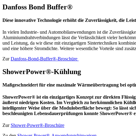
Danfoss Bond Buffer®
Diese innovative Technologie erhöht die Zuverlässigkeit, die Le
In vielen Industrie- und Automobilanwendungen ist die Zuverlässigk
Aluminiumdrahtverbindungen lässt die Verlässlichkeit vieler herköm
und Leistung, da wir diese mit einzigartigen Sintertechniken kombi
und eine höhere Stromdichte. Weitere wesentliche Vorteile sind zusä
Zur
Danfoss-Bond-Buffer®-Broschüre
ShowerPower®-Kühlung
Maßgeschneidert für eine maximale Wärmeübertragung bei optim
ShowerPower® ist ein einzigartiges Konzept zur direkten Flüssig
äußerst niedrigen Kosten. Im Vergleich zu herkömmlichen Kühllö
intelligenter Weise über die Moduloberfläche bewegt: So lässt si
beschleunigten Lebensdauerprüfungen konnte ShowerPower® eine 
Zur
Shower-Power®-Broschüre
Zu den
Shower-Power®-Anwendungshinweisen