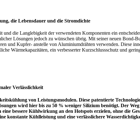
istung, die Lebensdauer und die Stromdichte
eit und die Langlebigkeit der verwendeten Komponenten ein entscheid
mlicher Lösungen jedoch zu wünschen übrig. Mit seiner neuen Bond-Bu
nieren und Kupfer- anstelle von Aluminiumdrähten verwenden. Diese in
tzliche Wärmekapazitäten, ein verbesserter Kurzschlussschutz und ger
aler Verlässlichkeit
keitskühlung von Leistungsmodulen. Diese patentierte Technologie
sungen wird hier bis zu 50 % weniger Silizium benötigt.
Der Weg d
ch eine bessere Kühlwirkung an den Hotspots erzielen, ohne die Ge
konstante Kühlleistung und eine verlässlichere Wasserdichtigkei