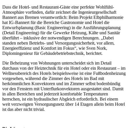
Dass die Hotel- und Restaurant-Gäste eine perfekte Wohlfühl-
Atmosphäre vorfinden, dafür zeichnet die Ingenieurgesellschaft
Bannert aus Bremen verantwortlich: Beim Projekt Elbphilharmonie
hat IG-Bannert für die Bereiche Gastronomie und Hotel die
Entwurfsplanung (Basic Engineering) in die Ausführungsplanung
(Detail Engineering) für die Gewerke Heizung, Kälte und Sanitär
überführt – inklusive der notwendigen Berechnungen. „Dabei
standen neben Betriebs- und Versorgungssicherheit, vor allem,
Energieeffizienz und Komfort im Fokus“, wie Sven Nork,
Diplomingenieur für Gebäudebetriebstechnik, berichtet.
Die Beheizung von Wohnungen unterscheidet sich im Detail
durchaus von der Heiztechnik für ein Hotel oder ein Restaurant – im
Wellnessbereich des Hotels beispielsweise ist eine Fußbodenheizung
vorgesehen, während die Zimmer des Hotels im Bad mit
herkömmlichen Konvektoren und im Zimmer selbst bodenbündig
vor den Fenstern mit Unterflurkonvektoren ausgestattet sind. Damit
in allen Bereichen und jederzeit komfortable Temperaturen
herrschen, ist ein hydraulischer Abgleich erforderlich. Bei einem
weit verzweigten Versorgungsnetz über 14 Etagen allein beim Hotel
ist das aber nicht trivial.