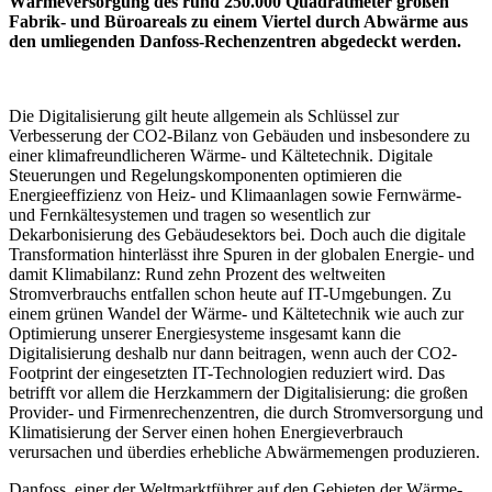
Wärmeversorgung des rund 250.000 Quadratmeter großen
Fabrik- und Büroareals zu einem Viertel durch Abwärme aus
den umliegenden Danfoss-Rechenzentren abgedeckt werden.
Die Digitalisierung gilt heute allgemein als Schlüssel zur
Verbesserung der CO2-Bilanz von Gebäuden und insbesondere zu
einer klimafreundlicheren Wärme- und Kältetechnik. Digitale
Steuerungen und Regelungskomponenten optimieren die
Energieeffizienz von Heiz- und Klimaanlagen sowie Fernwärme-
und Fernkältesystemen und tragen so wesentlich zur
Dekarbonisierung des Gebäudesektors bei. Doch auch die digitale
Transformation hinterlässt ihre Spuren in der globalen Energie- und
damit Klimabilanz: Rund zehn Prozent des weltweiten
Stromverbrauchs entfallen schon heute auf IT-Umgebungen. Zu
einem grünen Wandel der Wärme- und Kältetechnik wie auch zur
Optimierung unserer Energiesysteme insgesamt kann die
Digitalisierung deshalb nur dann beitragen, wenn auch der CO2-
Footprint der eingesetzten IT-Technologien reduziert wird. Das
betrifft vor allem die Herzkammern der Digitalisierung: die großen
Provider- und Firmenrechenzentren, die durch Stromversorgung und
Klimatisierung der Server einen hohen Energieverbrauch
verursachen und überdies erhebliche Abwärmemengen produzieren.
Danfoss, einer der Weltmarktführer auf den Gebieten der Wärme-