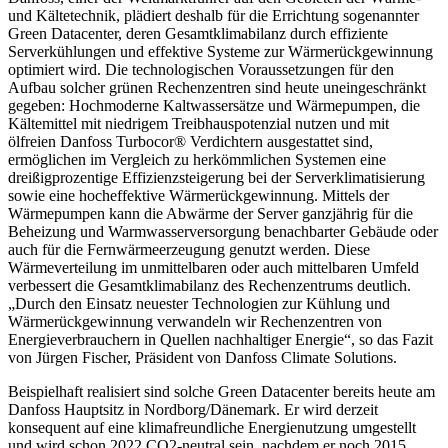
und Kältetechnik, plädiert deshalb für die Errichtung sogenannter
Green Datacenter, deren Gesamtklimabilanz durch effiziente
Serverkühlungen und effektive Systeme zur Wärmerückgewinnung
optimiert wird. Die technologischen Voraussetzungen für den
Aufbau solcher grünen Rechenzentren sind heute uneingeschränkt
gegeben: Hochmoderne Kaltwassersätze und Wärmepumpen, die
Kältemittel mit niedrigem Treibhauspotenzial nutzen und mit
ölfreien Danfoss Turbocor® Verdichtern ausgestattet sind,
ermöglichen im Vergleich zu herkömmlichen Systemen eine
dreißigprozentige Effizienzsteigerung bei der Serverklimatisierung
sowie eine hocheffektive Wärmerückgewinnung. Mittels der
Wärmepumpen kann die Abwärme der Server ganzjährig für die
Beheizung und Warmwasserversorgung benachbarter Gebäude oder
auch für die Fernwärmeerzeugung genutzt werden. Diese
Wärmeverteilung im unmittelbaren oder auch mittelbaren Umfeld
verbessert die Gesamtklimabilanz des Rechenzentrums deutlich.
„Durch den Einsatz neuester Technologien zur Kühlung und
Wärmerückgewinnung verwandeln wir Rechenzentren von
Energieverbrauchern in Quellen nachhaltiger Energie“, so das Fazit
von Jürgen Fischer, Präsident von Danfoss Climate Solutions.
Beispielhaft realisiert sind solche Green Datacenter bereits heute am
Danfoss Hauptsitz in Nordborg/Dänemark. Er wird derzeit
konsequent auf eine klimafreundliche Energienutzung umgestellt
und wird schon 2022 CO2-neutral sein, nachdem er noch 2015