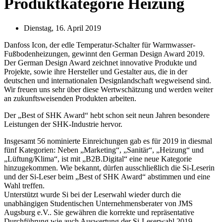
Produktkategorie Heizung
Dienstag, 16. April 2019
Danfoss Icon, der edle Temperatur-Schalter für Warmwasser-
Fußbodenheizungen, gewinnt den German Design Award 2019.
Der German Design Award zeichnet innovative Produkte und
Projekte, sowie ihre Hersteller und Gestalter aus, die in der
deutschen und internationalen Designlandschaft wegweisend sind.
Wir freuen uns sehr über diese Wertwschätzung und werden weiter
an zukunftsweisenden Produkten arbeiten.
Der „Best of SHK Award“ hebt schon seit neun Jahren besondere
Leistungen der SHK-Industrie hervor.
Insgesamt 56 nominierte Einreichungen gab es für 2019 in diesmal
fünf Kategorien: Neben „Marketing“, „Sanitär“, „Heizung“ und
„Lüftung/Klima“, ist mit „B2B.Digital“ eine neue Kategorie
hinzugekommen. Wie bekannt, dürfen ausschließlich die Si-Leserin
und der Si-Leser beim „Best of SHK Award“ abstimmen und eine
Wahl treffen.
Unterstützt wurde Si bei der Leserwahl wieder durch die
unabhängigen Studentischen Unternehmensberater von JMS
Augsburg e.V.. Sie gewähren die korrekte und repräsentative
Durchführung wie auch Auswertung der Si-Leserwahl 2019.