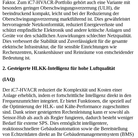
Faktor. Zum iC7-HVACR-Portfolio gehört auch eine Variante mit
besonders geringer Oberschwingungsverzerrung (ULH), die
beeindruckend kompakt, leicht und bei der Reduzierung der
Oberschwingungsverzerrung marktführend ist. Dies gewährleistet
hervorragende Netzkonformität, reduziert Energieverluste und
schützt empfindliche Elektronik und andere kritische Anlagen und
Geräte vor den schädlichen Auswirkungen schlechter Netzqualität.
Dies verbessert die Stabilität und Zuverlässigkeit für die gesamte
elektrische Infrastruktur, die für sensible Einrichtungen wie
Rechenzentren, Krankenhäuser und Reinräume von entscheidender
Bedeutung ist.
2. Gesteigerte HLKK-Intelligenz für hohe Luftqualität
(IAQ)
Der iC7-HVACR reduziert die Komplexität und Kosten einer
Anlage erheblich, indem er fortschrittliche Intelligenz direkt in den
Frequenzumrichter integriert. Er bietet Funktionen, die speziell auf
die Optimierung der HLK- und Kälte-Performance zugeschnitten
sind. Dank seiner gesteigerten Rechenleistung kann er sowohl als
Sensor-Hub als auch als Regler fungieren, dadurch besteht weniger
Bedarf für externe SPS. Dies ermöglicht intelligentere,
reaktionsschnellere Gebäudeautomation sowie die Bereitstellung
von Echtzeitdaten direkt an Ihr Gebäudemanagementsystem (BMS)