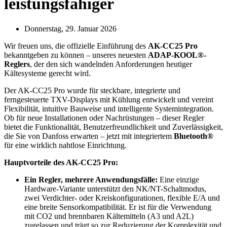
leistungsfähiger
Donnerstag, 29. Januar 2026
Wir freuen uns, die offizielle Einführung des
AK-CC25 Pro
bekanntgeben zu können – unseres neuesten
ADAP-KOOL®-
Reglers
, der den sich wandelnden Anforderungen heutiger
Kältesysteme gerecht wird.
Der AK-CC25 Pro wurde für steckbare, integrierte und
ferngesteuerte TXV-Displays mit Kühlung entwickelt und vereint
Flexibilität, intuitive Bauweise und intelligente Systemintegration.
Ob für neue Installationen oder Nachrüstungen – dieser Regler
bietet die Funktionalität, Benutzerfreundlichkeit und Zuverlässigkeit,
die Sie von Danfoss erwarten – jetzt mit integriertem
Bluetooth®
für eine wirklich nahtlose Einrichtung.
Hauptvorteile des AK-CC25 Pro:
Ein Regler, mehrere Anwendungsfälle:
Eine einzige
Hardware-Variante unterstützt den NK/NT-Schaltmodus,
zwei Verdichter- oder Kreiskonfigurationen, flexible E/A und
eine breite Sensorkompatibilität. Er ist für die Verwendung
mit CO2 und brennbaren Kältemitteln (A3 und A2L)
zugelassen und trägt so zur Reduzierung der Komplexität und