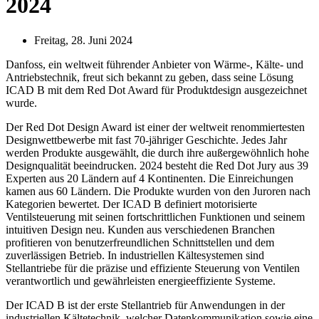
2024
Freitag, 28. Juni 2024
Danfoss, ein weltweit führender Anbieter von Wärme-, Kälte- und
Antriebstechnik, freut sich bekannt zu geben, dass seine Lösung
ICAD B mit dem Red Dot Award für Produktdesign ausgezeichnet
wurde.
Der Red Dot Design Award ist einer der weltweit renommiertesten
Designwettbewerbe mit fast 70-jähriger Geschichte. Jedes Jahr
werden Produkte ausgewählt, die durch ihre außergewöhnlich hohe
Designqualität beeindrucken. 2024 besteht die Red Dot Jury aus 39
Experten aus 20 Ländern auf 4 Kontinenten. Die Einreichungen
kamen aus 60 Ländern. Die Produkte wurden von den Juroren nach
Kategorien bewertet. Der ICAD B definiert motorisierte
Ventilsteuerung mit seinen fortschrittlichen Funktionen und seinem
intuitiven Design neu. Kunden aus verschiedenen Branchen
profitieren von benutzerfreundlichen Schnittstellen und dem
zuverlässigen Betrieb. In industriellen Kältesystemen sind
Stellantriebe für die präzise und effiziente Steuerung von Ventilen
verantwortlich und gewährleisten energieeffiziente Systeme.
Der ICAD B ist der erste Stellantrieb für Anwendungen in der
industriellen Kältetechnik, welcher Datenkommunikation sowie eine