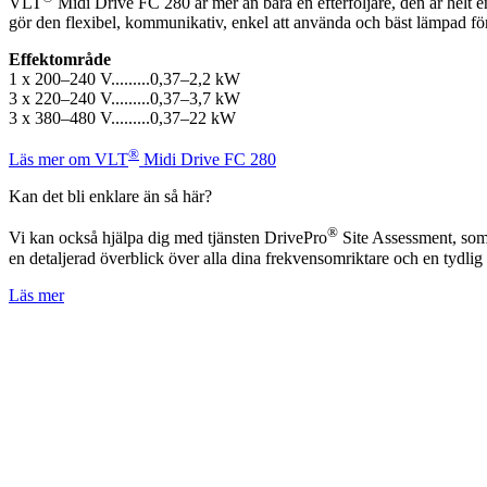
VLT
Midi Drive FC 280 är mer än bara en efterföljare, den är helt en
gör den flexibel, kommunikativ, enkel att använda och bäst lämpad för
Effektområde
1 x 200–240 V.........0,37–2,2 kW
3 x 220–240 V.........0,37–3,7 kW
3 x 380–480 V.........0,37–22 kW
®
Läs mer om VLT
Midi Drive FC 280
Kan det bli enklare än så här?
®
Vi kan också hjälpa dig med tjänsten DrivePro
Site Assessment, som 
en detaljerad överblick över alla dina frekvensomriktare och en tydlig
Läs mer