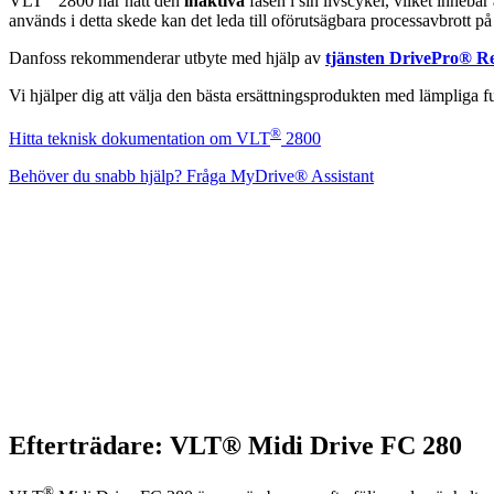
VLT
2800 har nått den
inaktiva
fasen i sin livscykel, vilket innebär
används i detta skede kan det leda till oförutsägbara processavbrott på 
Danfoss rekommenderar utbyte med hjälp av
tjänsten DrivePro® Re
Vi hjälper dig att välja den bästa ersättningsprodukten med lämpliga f
®
Hitta teknisk dokumentation om VLT
2800
Behöver du snabb hjälp? Fråga MyDrive® Assistant
Efterträdare: VLT® Midi Drive FC 280
®