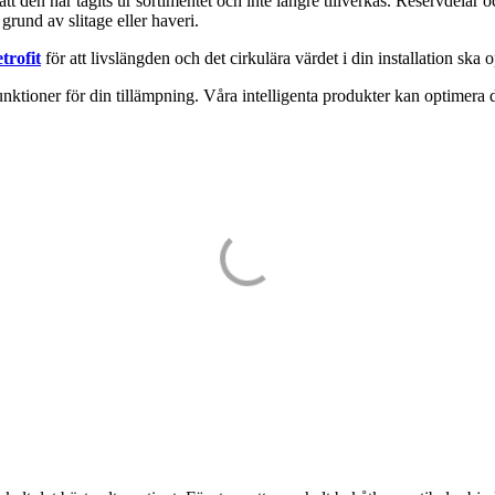
 att den har tagits ur sortimentet och inte längre tillverkas. Reservdelar
grund av slitage eller haveri.
trofit
för att livslängden och det cirkulära värdet i din installation ska 
unktioner för din tillämpning. Våra intelligenta produkter kan optimera 