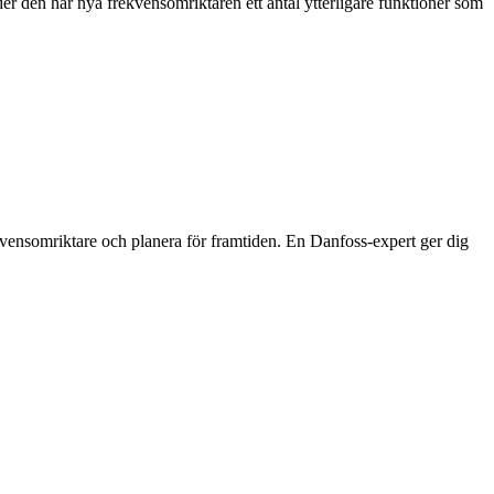
der den här nya frekvensomriktaren ett antal ytterligare funktioner som
ekvensomriktare och planera för framtiden. En Danfoss-expert ger dig