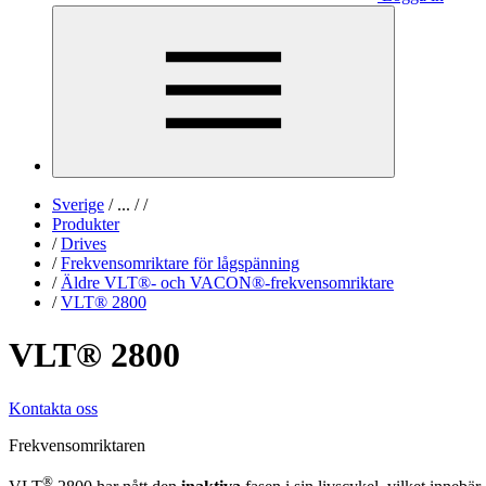
Sverige
/
...
/
/
Produkter
/
Drives
/
Frekvensomriktare för lågspänning
/
Äldre VLT®- och VACON®-frekvensomriktare
/
VLT® 2800
VLT® 2800
Kontakta oss
Frekvensomriktaren
®