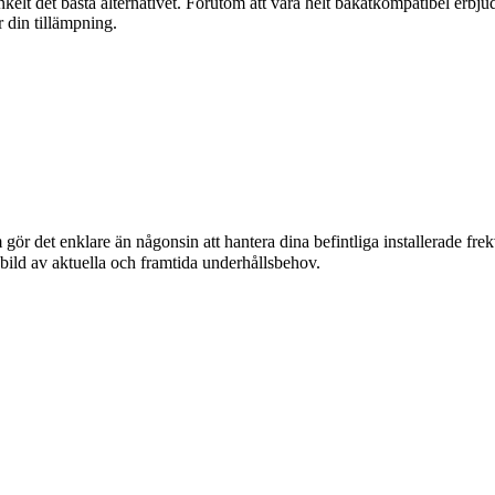
kelt det bästa alternativet. Förutom att vara helt bakåtkompatibel erbju
 din tillämpning.
gör det enklare än någonsin att hantera dina befintliga installerade fr
 bild av aktuella och framtida underhållsbehov.