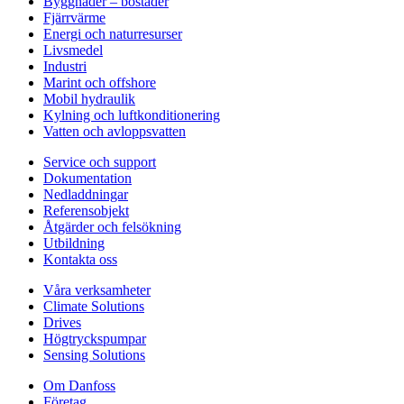
Byggnader – bostäder
Fjärrvärme
Energi och naturresurser
Livsmedel
Industri
Marint och offshore
Mobil hydraulik
Kylning och luftkonditionering
Vatten och avloppsvatten
Service och support
Dokumentation
Nedladdningar
Referensobjekt
Åtgärder och felsökning
Utbildning
Kontakta oss
Våra verksamheter
Climate Solutions
Drives
Högtryckspumpar
Sensing Solutions
Om Danfoss
Företag