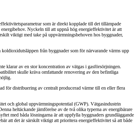
fektivitetsparametrar som är direkt kopplade till det tillämpade
energibehov. Nyckeln till att uppnå hög energieffektivitet är att
särskilt viktigt med take på uppvärmningsbehoven hos byggnader,
nska koldioxidutsläppen från byggnader som för närvarande värms upp
nte klarar av en stor koncentration av vätgas i gasförsörjningen.
tibilitet skulle kräva omfattande renovering av den befintliga
möjlig.
 för distribuering av centralt producerad värme till en eller flera
sitet och global uppvärmningspotential (GWP). Vätgasindustrin
. Denna heltäckande jämförelse av de två olika typerna av energibärare
om syftet med båda lösningarna är att uppfylla byggnaders grundläggande
t det är särskilt viktigt att prioritera energieffektivitet så att både