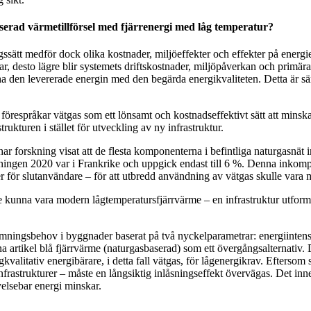
sbaserad värmetillförsel med fjärrenergi med låg temperatur?
ssätt medför dock olika kostnader, miljöeffekter och effekter på energief
ar, desto lägre blir systemets driftskostnader, miljöpåverkan och primära 
ha den levererade energin med den begärda energikvaliteten. Detta är 
, förespråkar vätgas som ett lönsamt och kostnadseffektivt sätt att mi
kturen i stället för utveckling av ny infrastruktur.
r forskning visat att de flesta komponenterna i befintliga naturgasnät i
jningen 2020 var i Frankrike och uppgick endast till 6 %. Denna inkompa
ner för slutanvändare – för att utbredd användning av vätgas skulle vara 
e kunna vara modern lågtemperatursfjärrvärme – en infrastruktur utformad
ärmningsbehov i byggnader baserat på två nyckelparametrar: energiinten
na artikel blå fjärrvärme (naturgasbaserad) som ett övergångsalternativ
kvalitativ energibärare, i detta fall vätgas, för lågenergikrav. Efters
rukturer – måste en långsiktig inlåsningseffekt övervägas. Det innebär at
yelsebar energi minskar.