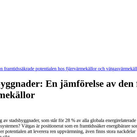
en framtidssäkrade potentialen hos fjärrvärmekällor och vätgasvärmekäl
sbyggnader: En jämförelse av den
mekällor
g av stadsbyggnader, som står för 28 % av alla globala energirelaterade 
ssystemen? Vätgas är positionerat som en framtidssäker energibärare so
r potentialen att leverera ren uppvärmning, även finns stora nackdelar va
 sikt.