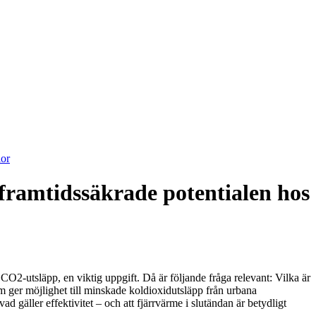
lor
 framtidssäkrade potentialen hos
CO2-utsläpp, en viktig uppgift. Då är följande fråga relevant: Vilka är
m ger möjlighet till minskade koldioxidutsläpp från urbana
d gäller effektivitet – och att fjärrvärme i slutändan är betydligt