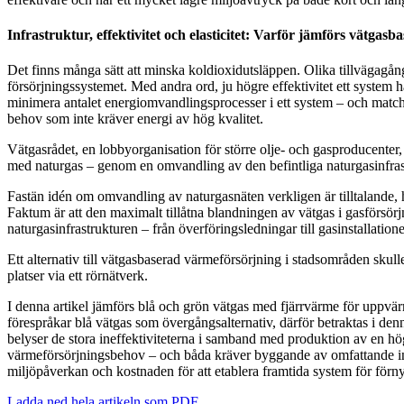
Infrastruktur, effektivitet och elasticitet: Varför jämförs vätga
Det finns många sätt att minska koldioxidutsläppen. Olika tillvägagång
försörjningssystemet. Med andra ord, ju högre effektivitet ett system h
minimera antalet energiomvandlingsprocesser i ett system – och matc
behov som inte kräver energi av hög kvalitet.
Vätgasrådet, en lobbyorganisation för större olje- och gasproducenter
med naturgas – genom en omvandling av den befintliga naturgasinfrastru
Fastän idén om omvandling av naturgasnäten verkligen är tilltalande, ha
Faktum är att den maximalt tillåtna blandningen av vätgas i gasförsör
naturgasinfrastrukturen – från överföringsledningar till gasinstallatio
Ett alternativ till vätgasbaserad värmeförsörjning i stadsområden skull
platser via ett rörnätverk.
I denna artikel jämförs blå och grön vätgas med fjärrvärme för uppv
förespråkar blå vätgas som övergångsalternativ, därför betraktas i den
belyser de stora ineffektiviteterna i samband med produktion av en hög
värmeförsörjningsbehov – och båda kräver byggande av omfattande infrast
miljöpåverkan och kostnaden för att etablera framtida system för förn
Ladda ned hela artikeln som PDF