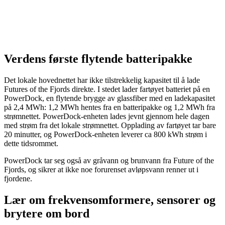
Verdens første flytende batteripakke
Det lokale hovednettet har ikke tilstrekkelig kapasitet til å lade
Futures of the Fjords direkte. I stedet lader fartøyet batteriet på en
PowerDock, en flytende brygge av glassfiber med en ladekapasitet
på 2,4 MWh: 1,2 MWh hentes fra en batteripakke og 1,2 MWh fra
strømnettet. PowerDock-enheten lades jevnt gjennom hele dagen
med strøm fra det lokale strømnettet. Opplading av fartøyet tar bare
20 minutter, og PowerDock-enheten leverer ca 800 kWh strøm i
dette tidsrommet.
PowerDock tar seg også av gråvann og brunvann fra Future of the
Fjords, og sikrer at ikke noe forurenset avløpsvann renner ut i
fjordene.
Lær om frekvensomformere, sensorer og
brytere om bord