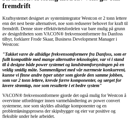
fremdrift
Kraftsystemet designet av systemintegrator Westcon er 2 tonn lettere
enn det nest beste alternativet, noe som reduserer behovet for kraft til
fremdrift. Denne store effektivitetsfordelen var bare mulig på grunn
av designfriheten som VACON® frekvensomformere fra Danfoss
tilbyr, forklarer Frode Skaar, Business Development Manager i
Westcon:
"Takket være de allsidige frekvensomformere fra Danfoss, som er
fullt kompatible med mange alternative teknologier, var vi i stand
til å designe både power systemet og landstrømforsyningen på en
veldig smidig måte. Sammenlignet med vår nærmeste konkurrent,
kunne vi finne andre typer utstyr som gjorde den samme jobben,
som var 2 tonn lettere, krevde færre komponenter, og sørget for
lavere strømtap, noe som resulterte i et bedre system"
VACON® frekvensomformere gjorde det også mulig for Westcon å
overvinne utfordringer innen varmehåndtering av power convert
systemene, noe som skyldes allsidige komponenter og en
problemløsingsprosess der skipsbygger og eier var positive og
fleksible under hele arbeidet.