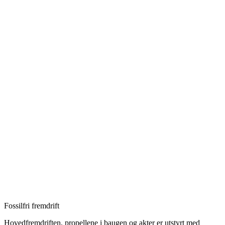
Fossilfri fremdrift
Hovedfremdriften, propellene i baugen og akter er utstyrt med