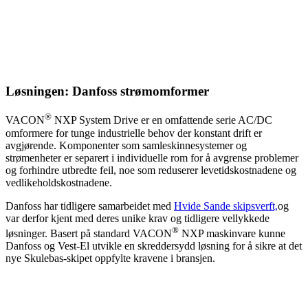
Løsningen: Danfoss strømomformer
®
VACON
NXP System Drive er en omfattende serie AC/DC
omformere for tunge industrielle behov der konstant drift er
avgjørende. Komponenter som samleskinnesystemer og
strømenheter er separert i individuelle rom for å avgrense problemer
og forhindre utbredte feil, noe som reduserer levetidskostnadene og
vedlikeholdskostnadene.
Danfoss har tidligere samarbeidet med
Hvide Sande skipsverft,
og
var derfor kjent med deres unike krav og tidligere vellykkede
®
løsninger. Basert på standard VACON
NXP maskinvare kunne
Danfoss og Vest-El utvikle en skreddersydd løsning for å sikre at det
nye Skulebas-skipet oppfylte kravene i bransjen.