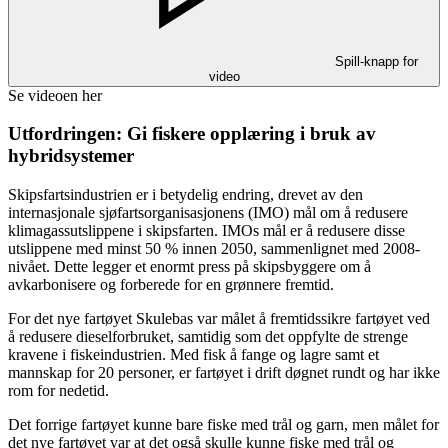
Spill-knapp for
video
Se videoen her
Utfordringen: Gi fiskere opplæring i bruk av
hybridsystemer
Skipsfartsindustrien er i betydelig endring, drevet av den
internasjonale sjøfartsorganisasjonens (IMO) mål om å redusere
klimagassutslippene i skipsfarten. IMOs mål er å redusere disse
utslippene med minst 50 % innen 2050, sammenlignet med 2008-
nivået. Dette legger et enormt press på skipsbyggere om å
avkarbonisere og forberede for en grønnere fremtid.
For det nye fartøyet Skulebas var målet å fremtidssikre fartøyet ved
å redusere dieselforbruket, samtidig som det oppfylte de strenge
kravene i fiskeindustrien. Med fisk å fange og lagre samt et
mannskap for 20 personer, er fartøyet i drift døgnet rundt og har ikke
rom for nedetid.
Det forrige fartøyet kunne bare fiske med trål og garn, men målet for
det nye fartøyet var at det også skulle kunne fiske med trål og