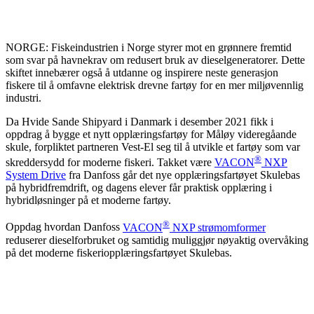
NORGE: Fiskeindustrien i Norge styrer mot en grønnere fremtid
som svar på havnekrav om redusert bruk av dieselgeneratorer. Dette
skiftet innebærer også å utdanne og inspirere neste generasjon
fiskere til å omfavne elektrisk drevne fartøy for en mer miljøvennlig
industri.
Da Hvide Sande Shipyard i Danmark i desember 2021 fikk i
oppdrag å bygge et nytt opplæringsfartøy for Måløy videregåande
skule, forpliktet partneren Vest-El seg til å utvikle et fartøy som var
®
skreddersydd for moderne fiskeri. Takket være
VACON
NXP
System Drive
fra Danfoss går det nye opplæringsfartøyet Skulebas
på hybridfremdrift, og dagens elever får praktisk opplæring i
hybridløsninger på et moderne fartøy.
®
Oppdag hvordan Danfoss
VACON
NXP strømomformer
reduserer dieselforbruket og samtidig muliggjør nøyaktig overvåking
på det moderne fiskeriopplæringsfartøyet Skulebas.