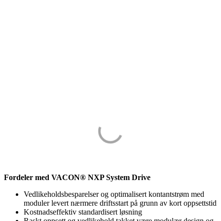
Fordeler med VACON® NXP System Drive
Vedlikeholdsbesparelser og optimalisert kontantstrøm med
moduler levert nærmere driftsstart på grunn av kort oppsettstid
Kostnadseffektiv standardisert løsning
Raskt oppsett og vedlikehold takket være modulær design og