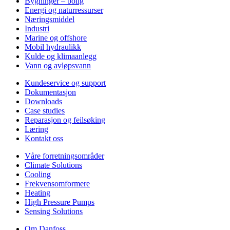
Bygninger – bolig
Energi og naturressurser
Næringsmiddel
Industri
Marine og offshore
Mobil hydraulikk
Kulde og klimaanlegg
Vann og avløpsvann
Kundeservice og support
Dokumentasjon
Downloads
Case studies
Reparasjon og feilsøking
Læring
Kontakt oss
Våre forretningsområder
Climate Solutions
Cooling
Frekvensomformere
Heating
High Pressure Pumps
Sensing Solutions
Om Danfoss