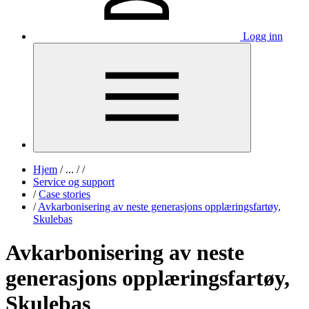
Logg inn
Hjem
/
...
/
/
Service og support
/
Case stories
/
Avkarbonisering av neste generasjons opplæringsfartøy,
Skulebas
Avkarbonisering av neste
generasjons opplæringsfartøy,
Skulebas