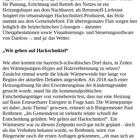
für Planung, Errichtung und Betrieb des Netzes ist ein
Heizungsbauer aus dem Nachbarort, als Brennstoff-Lieferant
fungiert ein ortsansässiger Hackschnitzel-Produzent, das Holz
stammt aus dem Gemeindeforst. Für überregionales Flair sorgen hier
lediglich die heiztechnischen Lösungen – darunter
Übergabestationen sowie Visualisierungs- und Steuerungssoftware
von Danfoss –, und ja: das Wetter.
„Wir gehen auf Hackschnitzel“
Wie aber kommt ein bayerisch-schwäbisches Dorf dazu, in Zeiten
des Wärmepumpen-Hypes auf Holzverbrennung zu setzen?
Zunächst einmal wurde die lokale Wärmewende hier lange vor
Beginn der aktuellen Debatten angestoßen. Als 2018 nach einer
Heizungslösung für den Erweiterungsbau der Kindertagesstätte
gesucht wurde, stand für die kommunalpolitischen
Entscheidungsträger von vorneherein fest, dass nur eine Heizung
auf Basis Erneuerbarer Energien in Frage kam. Die Wärmepumpe
sei dabei „kein Thema“ gewesen, erinnert sich Bürgermeister Paul
Reithmeir. „Im Gemeinderat ist vielmehr relativ schnell die
Entscheidung gefallen: Wir gehen auf Hackschnitzel“. Ein
Wärmenetz war zu diesem Zeitpunkt noch gar nicht geplant – doch
als das Vorhaben bekannt wurde, so Reithmeir, seien von
Bürgerseite rasch die ersten Anfragen gekommen, „ob man sich an