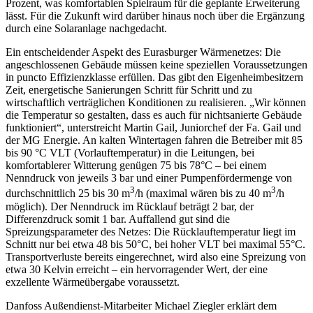
Prozent, was komfortablen Spielraum für die geplante Erweiterung
lässt. Für die Zukunft wird darüber hinaus noch über die Ergänzung
durch eine Solaranlage nachgedacht.
Ein entscheidender Aspekt des Eurasburger Wärmenetzes: Die
angeschlossenen Gebäude müssen keine speziellen Voraussetzungen
in puncto Effizienzklasse erfüllen. Das gibt den Eigenheimbesitzern
Zeit, energetische Sanierungen Schritt für Schritt und zu
wirtschaftlich verträglichen Konditionen zu realisieren. „Wir können
die Temperatur so gestalten, dass es auch für nichtsanierte Gebäude
funktioniert“, unterstreicht Martin Gail, Juniorchef der Fa. Gail und
der MG Energie. An kalten Wintertagen fahren die Betreiber mit 85
bis 90 °C VLT (Vorlauftemperatur) in die Leitungen, bei
komfortablerer Witterung genügen 75 bis 78°C – bei einem
Nenndruck von jeweils 3 bar und einer Pumpenfördermenge von
3
3
durchschnittlich 25 bis 30 m
/h (maximal wären bis zu 40 m
/h
möglich). Der Nenndruck im Rücklauf beträgt 2 bar, der
Differenzdruck somit 1 bar. Auffallend gut sind die
Spreizungsparameter des Netzes: Die Rücklauftemperatur liegt im
Schnitt nur bei etwa 48 bis 50°C, bei hoher VLT bei maximal 55°C.
Transportverluste bereits eingerechnet, wird also eine Spreizung von
etwa 30 Kelvin erreicht – ein hervorragender Wert, der eine
exzellente Wärmeübergabe voraussetzt.
Danfoss Außendienst-Mitarbeiter Michael Ziegler erklärt dem