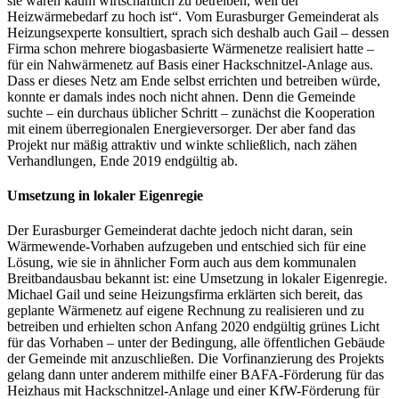
sie wären kaum wirtschaftlich zu betreiben, weil der
Heizwärmebedarf zu hoch ist“. Vom Eurasburger Gemeinderat als
Heizungsexperte konsultiert, sprach sich deshalb auch Gail – dessen
Firma schon mehrere biogasbasierte Wärmenetze realisiert hatte –
für ein Nahwärmenetz auf Basis einer Hackschnitzel-Anlage aus.
Dass er dieses Netz am Ende selbst errichten und betreiben würde,
konnte er damals indes noch nicht ahnen. Denn die Gemeinde
suchte – ein durchaus üblicher Schritt – zunächst die Kooperation
mit einem überregionalen Energieversorger. Der aber fand das
Projekt nur mäßig attraktiv und winkte schließlich, nach zähen
Verhandlungen, Ende 2019 endgültig ab.
Umsetzung in lokaler Eigenregie
Der Eurasburger Gemeinderat dachte jedoch nicht daran, sein
Wärmewende-Vorhaben aufzugeben und entschied sich für eine
Lösung, wie sie in ähnlicher Form auch aus dem kommunalen
Breitbandausbau bekannt ist: eine Umsetzung in lokaler Eigenregie.
Michael Gail und seine Heizungsfirma erklärten sich bereit, das
geplante Wärmenetz auf eigene Rechnung zu realisieren und zu
betreiben und erhielten schon Anfang 2020 endgültig grünes Licht
für das Vorhaben – unter der Bedingung, alle öffentlichen Gebäude
der Gemeinde mit anzuschließen. Die Vorfinanzierung des Projekts
gelang dann unter anderem mithilfe einer BAFA-Förderung für das
Heizhaus mit Hackschnitzel-Anlage und einer KfW-Förderung für