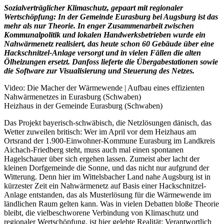
Sozialverträglicher Klimaschutz, gepaart mit regionaler
Wertschöpfung: In der Gemeinde Eurasburg bei Augsburg ist das
mehr als nur Theorie. In enger Zusammenarbeit zwischen
Kommunalpolitik und lokalen Handwerksbetrieben wurde ein
Nahwärmenetz realisiert, das heute schon 60 Gebäude über eine
Hackschnitzel-Anlage versorgt und in vielen Fällen die alten
Ölheizungen ersetzt. Danfoss lieferte die Übergabestationen sowie
die Software zur Visualisierung und Steuerung des Netzes.
Video: Die Macher der Wärmewende | Aufbau eines effizienten
Nahwärmenetzes in Eurasburg (Schwaben)
Heizhaus in der Gemeinde Eurasburg (Schwaben)
Das Projekt bayerisch-schwäbisch, die Netzlösungen dänisch, das
Wetter zuweilen britisch: Wer im April vor dem Heizhaus am
Ortsrand der 1.900-Einwohner-Kommune Eurasburg im Landkreis
Aichach-Friedberg steht, muss auch mal einen spontanen
Hagelschauer über sich ergehen lassen. Zumeist aber lacht der
kleinen Dorfgemeinde die Sonne, und das nicht nur aufgrund der
Witterung. Denn hier im Wittelsbacher Land nahe Augsburg ist in
kürzester Zeit ein Nahwärmenetz auf Basis einer Hackschnitzel-
Anlage entstanden, das als Musterlösung für die Wärmewende im
ländlichen Raum gelten kann. Was in vielen Debatten bloße Theorie
bleibt, die vielbeschworene Verbindung von Klimaschutz und
regionaler Wertschöpfung, ist hier gelebte Realität: Verantwortlich