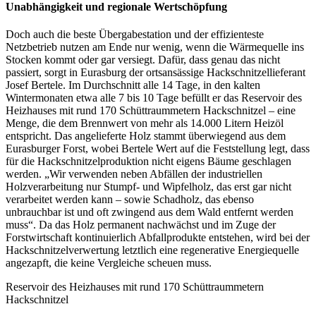
Unabhängigkeit und regionale Wertschöpfung
Doch auch die beste Übergabestation und der effizienteste
Netzbetrieb nutzen am Ende nur wenig, wenn die Wärmequelle ins
Stocken kommt oder gar versiegt. Dafür, dass genau das nicht
passiert, sorgt in Eurasburg der ortsansässige Hackschnitzellieferant
Josef Bertele. Im Durchschnitt alle 14 Tage, in den kalten
Wintermonaten etwa alle 7 bis 10 Tage befüllt er das Reservoir des
Heizhauses mit rund 170 Schüttraummetern Hackschnitzel – eine
Menge, die dem Brennwert von mehr als 14.000 Litern Heizöl
entspricht. Das angelieferte Holz stammt überwiegend aus dem
Eurasburger Forst, wobei Bertele Wert auf die Feststellung legt, dass
für die Hackschnitzelproduktion nicht eigens Bäume geschlagen
werden. „Wir verwenden neben Abfällen der industriellen
Holzverarbeitung nur Stumpf- und Wipfelholz, das erst gar nicht
verarbeitet werden kann – sowie Schadholz, das ebenso
unbrauchbar ist und oft zwingend aus dem Wald entfernt werden
muss“. Da das Holz permanent nachwächst und im Zuge der
Forstwirtschaft kontinuierlich Abfallprodukte entstehen, wird bei der
Hackschnitzelverwertung letztlich eine regenerative Energiequelle
angezapft, die keine Vergleiche scheuen muss.
Reservoir des Heizhauses mit rund 170 Schüttraummetern
Hackschnitzel