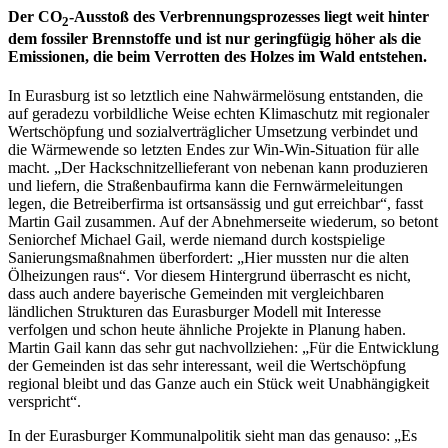
Der CO
-Ausstoß des Verbrennungsprozesses liegt weit hinter
2
dem fossiler Brennstoffe und ist nur geringfügig höher als die
Emissionen, die beim Verrotten des Holzes im Wald entstehen.
In Eurasburg ist so letztlich eine Nahwärmelösung entstanden, die
auf geradezu vorbildliche Weise echten Klimaschutz mit regionaler
Wertschöpfung und sozialverträglicher Umsetzung verbindet und
die Wärmewende so letzten Endes zur Win-Win-Situation für alle
macht. „Der Hackschnitzellieferant von nebenan kann produzieren
und liefern, die Straßenbaufirma kann die Fernwärmeleitungen
legen, die Betreiberfirma ist ortsansässig und gut erreichbar“, fasst
Martin Gail zusammen. Auf der Abnehmerseite wiederum, so betont
Seniorchef Michael Gail, werde niemand durch kostspielige
Sanierungsmaßnahmen überfordert: „Hier mussten nur die alten
Ölheizungen raus“. Vor diesem Hintergrund überrascht es nicht,
dass auch andere bayerische Gemeinden mit vergleichbaren
ländlichen Strukturen das Eurasburger Modell mit Interesse
verfolgen und schon heute ähnliche Projekte in Planung haben.
Martin Gail kann das sehr gut nachvollziehen: „Für die Entwicklung
der Gemeinden ist das sehr interessant, weil die Wertschöpfung
regional bleibt und das Ganze auch ein Stück weit Unabhängigkeit
verspricht“.
In der Eurasburger Kommunalpolitik sieht man das genauso: „Es