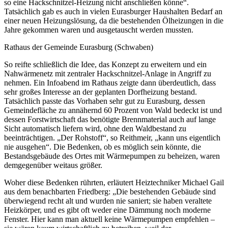
so eine Hackschnitzel-Heizung nicht anschließen könne“.
Tatsächlich gab es auch in vielen Eurasburger Haushalten Bedarf an
einer neuen Heizungslösung, da die bestehenden Ölheizungen in die
Jahre gekommen waren und ausgetauscht werden mussten.
Rathaus der Gemeinde Eurasburg (Schwaben)
So reifte schließlich die Idee, das Konzept zu erweitern und ein
Nahwärmenetz mit zentraler Hackschnitzel-Anlage in Angriff zu
nehmen. Ein Infoabend im Rathaus zeigte dann überdeutlich, dass
sehr großes Interesse an der geplanten Dorfheizung bestand.
Tatsächlich passte das Vorhaben sehr gut zu Eurasburg, dessen
Gemeindefläche zu annähernd 60 Prozent von Wald bedeckt ist und
dessen Forstwirtschaft das benötigte Brennmaterial auch auf lange
Sicht automatisch liefern wird, ohne den Waldbestand zu
beeinträchtigen. „Der Rohstoff“, so Reithmeir, „kann uns eigentlich
nie ausgehen“. Die Bedenken, ob es möglich sein könnte, die
Bestandsgebäude des Ortes mit Wärmepumpen zu beheizen, waren
demgegenüber weitaus größer.
Woher diese Bedenken rührten, erläutert Heiztechniker Michael Gail
aus dem benachbarten Friedberg: „Die bestehenden Gebäude sind
überwiegend recht alt und wurden nie saniert; sie haben veraltete
Heizkörper, und es gibt oft weder eine Dämmung noch moderne
Fenster. Hier kann man aktuell keine Wärmepumpen empfehlen –