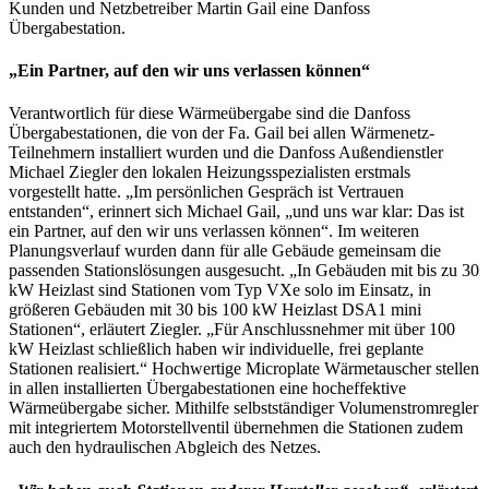
Kunden und Netzbetreiber Martin Gail eine Danfoss
Übergabestation.
„Ein Partner, auf den wir uns verlassen können“
Verantwortlich für diese Wärmeübergabe sind die Danfoss
Übergabestationen, die von der Fa. Gail bei allen Wärmenetz-
Teilnehmern installiert wurden und die Danfoss Außendienstler
Michael Ziegler den lokalen Heizungsspezialisten erstmals
vorgestellt hatte. „Im persönlichen Gespräch ist Vertrauen
entstanden“, erinnert sich Michael Gail, „und uns war klar: Das ist
ein Partner, auf den wir uns verlassen können“. Im weiteren
Planungsverlauf wurden dann für alle Gebäude gemeinsam die
passenden Stationslösungen ausgesucht. „In Gebäuden mit bis zu 30
kW Heizlast sind Stationen vom Typ VXe solo im Einsatz, in
größeren Gebäuden mit 30 bis 100 kW Heizlast DSA1 mini
Stationen“, erläutert Ziegler. „Für Anschlussnehmer mit über 100
kW Heizlast schließlich haben wir individuelle, frei geplante
Stationen realisiert.“ Hochwertige Microplate Wärmetauscher stellen
in allen installierten Übergabestationen eine hocheffektive
Wärmeübergabe sicher. Mithilfe selbstständiger Volumenstromregler
mit integriertem Motorstellventil übernehmen die Stationen zudem
auch den hydraulischen Abgleich des Netzes.