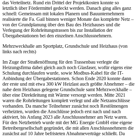
das Verteilnetz. Rund ein Drittel der Projektkosten konnte so
letztlich über Fördermittel gedeckt werden. Danach ging alles ganz
schnell: Gemeinsam mit lokalen Planern und Bauunternehmern
realisierte die Fa. Gail binnen weniger Monate das komplette Netz –
von der Grundplanung über den Bau des Heizhauses und die
Verlegung der Rohrleitungstrassen bis zur Installation der
Übergabestationen bei den einzelnen Anschlussnehmern.
Mehrzweckhalle am Sportplatz, Grundschule und Heizhaus (von
links nach rechts)
Im Zuge der Straßenöffnung für den Trassenbau verlegte die
Heizungsfirma dabei gleich auch noch Glasfaser, wofür eigens eine
Schulung durchlaufen wurde, sowie Modbus-Kabel für die IT-
Anbindung der Übergabestationen. Schon Ende 2020 konnte dann
der erste und mit etwa 300 kW Heizlast auch größte Abnehmer – die
nahe dem Heizhaus gelegene Grundschule samt Mehrzweckhalle –
über eine Direktleitung mit Wärme versorgt werden. Mitte 2021
waren die Rohrleitungen komplett verlegt und alle Netzanschlüsse
vorhanden. Da manche Teilnehmer zunächst noch Restölmengen
verheizten, wurden die Anschlüsse jedoch erst nach und nach
aktiviert, bis Anfang 2023 alle Anschlussnehmer am Netz waren.
Für den Netzbetrieb wurde mit der MG Energie GmbH eine eigene
Betreibergesellschaft gegründet, die mit allen Anschlussnehmern die
zunächst auf 10 Jahre befristeten Abnahmeverträge schließt. Da