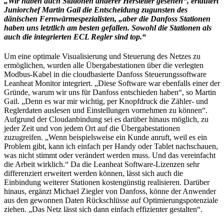
„Wir haben auch Stationen anderer Hersteller gesehen“, erläutert
Juniorchef Martin Gail die Entscheidung zugunsten des
dänischen Fernwärmespezialisten, „aber die Danfoss Stationen
haben uns letztlich am besten gefallen. Sowohl die Stationen als
auch die integrierten ECL Regler sind top.“
Um eine optimale Visualisierung und Steuerung des Netzes zu
ermöglichen, wurden alle Übergabestationen über die verlegten
Modbus-Kabel in die cloudbasierte Danfoss Steuerungssoftware
Leanheat Monitor integriert. „Diese Software war ebenfalls einer der
Gründe, warum wir uns für Danfoss entschieden haben“, so Martin
Gail. „Denn es war mir wichtig, per Knopfdruck die Zähler- und
Reglerdaten auslesen und Einstellungen vornehmen zu können“.
Aufgrund der Cloudanbindung sei es darüber hinaus möglich, zu
jeder Zeit und von jedem Ort auf die Übergabestationen
zuzugreifen. „Wenn beispielsweise ein Kunde anruft, weil es ein
Problem gibt, kann ich einfach per Handy oder Tablet nachschauen,
was nicht stimmt oder verändert werden muss. Und das vereinfacht
die Arbeit wirklich.“ Da die Leanheat Software-Lizenzen sehr
differenziert erweitert werden können, lässt sich auch die
Einbindung weiterer Stationen kostengünstig realisieren. Darüber
hinaus, ergänzt Michael Ziegler von Danfoss, könne der Anwender
aus den gewonnen Daten Rückschlüsse auf Optimierungspotenziale
ziehen. „Das Netz lässt sich dann einfach effizienter gestalten“.