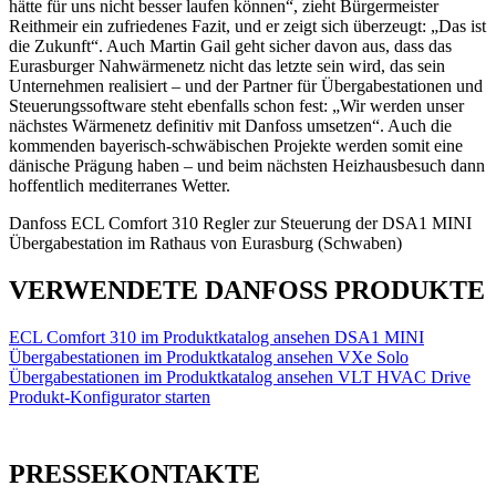
hätte für uns nicht besser laufen können“, zieht Bürgermeister
Reithmeir ein zufriedenes Fazit, und er zeigt sich überzeugt: „Das ist
die Zukunft“. Auch Martin Gail geht sicher davon aus, dass das
Eurasburger Nahwärmenetz nicht das letzte sein wird, das sein
Unternehmen realisiert – und der Partner für Übergabestationen und
Steuerungssoftware steht ebenfalls schon fest: „Wir werden unser
nächstes Wärmenetz definitiv mit Danfoss umsetzen“. Auch die
kommenden bayerisch-schwäbischen Projekte werden somit eine
dänische Prägung haben – und beim nächsten Heizhausbesuch dann
hoffentlich mediterranes Wetter.
Danfoss ECL Comfort 310 Regler zur Steuerung der DSA1 MINI
Übergabestation im Rathaus von Eurasburg (Schwaben)
VERWENDETE DANFOSS PRODUKTE
ECL Comfort 310 im Produktkatalog ansehen
DSA1 MINI
Übergabestationen im Produktkatalog ansehen
VXe Solo
Übergabestationen im Produktkatalog ansehen
VLT HVAC Drive
Produkt-Konfigurator starten
PRESSEKONTAKTE