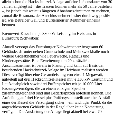
allein schon die Hackschnitzel-Anlage auf eine Lebensdauer von 30
Jahren angelegt ist – die Trassen können mehr als 50 Jahre bestehen
–, ist jedoch mit weitaus längeren Abnahmezeiträumen zu rechnen,
zumal die Resonanz der Anschlussnehmer bisher durchweg positiv
ist, wie Betreiber Gail und Bürgermeister Reithmeir einhellig
betonen.
Brennwert-Kessel mit je 330 kW Leistung im Heizhaus in
Eurasburg (Schwaben)
Aktuell versorgt das Eurasburger Nahwärmenetz insgesamt 60
Gebäude, darunter neben Grundschule und Mehrzweckhalle noch
weitere Großabnehmer wie Feuerwache, Rathaus und
Kindertagesstätte. Eine Erweiterung um 20 zusätzliche
Anschlussnehmer ist bereits in Planung und kann auf Basis der
bestehenden Hackschnitzel-Anlage im Heizhaus realisiert werden.
Diese verfügt über eine Gesamtleistung von etwa 1 Megawatt,
aufgeteilt auf drei Hackschnitzel-Kessel mit je 330 kW Leistung und
Laufzeitabgleich sowie drei Pufferspeicher mit je 10.000 Liter
Fassungsvermögen, die zu einem einzigen Speicher
zusammengeschaltet sind und Bedarfsspitzen abfedern können. Die
Aufteilung auf drei Kessel plus Puffersystem stellt auch bei Ausfall
eines der Kessel die Versorgung sicher – ein wichtiger Punkt, da die
angeschlossenen Gebäude in der Regel über keine Notheizung
verfügen. Die Auslastung der Anlage liegt aktuell bei etwa 70