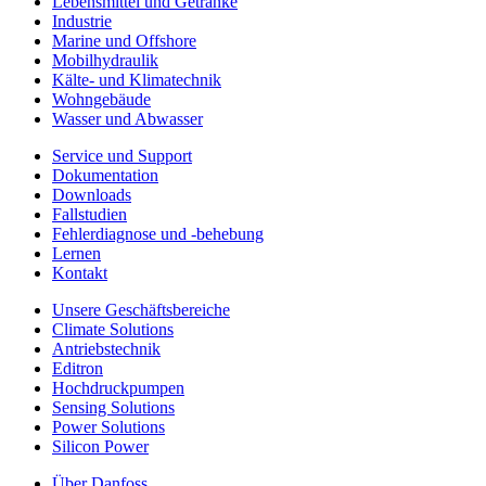
Lebensmittel und Getränke
Industrie
Marine und Offshore
Mobilhydraulik
Kälte- und Klimatechnik
Wohngebäude
Wasser und Abwasser
Service und Support
Dokumentation
Downloads
Fallstudien
Fehlerdiagnose und -behebung
Lernen
Kontakt
Unsere Geschäftsbereiche
Climate Solutions
Antriebstechnik
Editron
Hochdruckpumpen
Sensing Solutions
Power Solutions
Silicon Power
Über Danfoss