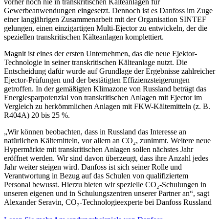
vorher noch nie in transkritischen Kälteanlagen für
Gewerbeanwendungen eingesetzt. Dennoch ist es Danfoss im Zuge
einer langjährigen Zusammenarbeit mit der Organisation SINTEF
gelungen, einen einzigartigen Multi-Ejector zu entwickeln, der die
speziellen transkritischen Kälteanlagen komplettiert.
Magnit ist eines der ersten Unternehmen, das die neue Ejektor-
Technologie in seiner transkritischen Kälteanlage nutzt. Die
Entscheidung dafür wurde auf Grundlage der Ergebnisse zahlreicher
Ejector-Prüfungen und der bestätigten Effizienzsteigerungen
getroffen. In der gemäßigten Klimazone von Russland beträgt das
Energiesparpotenzial von transkritischen Anlagen mit Ejector im
Vergleich zu herkömmlichen Anlagen mit FKW-Kältemitteln (z. B.
R404A) 20 bis 25 %.
„Wir können beobachten, dass in Russland das Interesse an
natürlichen Kältemitteln, vor allem an CO₂, zunimmt. Weitere neue
Hypermärkte mit transkritischen Anlagen sollen nächstes Jahr
eröffnet werden. Wir sind davon überzeugt, dass ihre Anzahl jedes
Jahr weiter steigen wird. Danfoss ist sich seiner Rolle und
Verantwortung in Bezug auf das Schulen von qualifiziertem
Personal bewusst. Hierzu bieten wir spezielle CO₂-Schulungen in
unseren eigenen und in Schulungszentren unserer Partner an“, sagt
Alexander Seravin, CO₂-Technologieexperte bei Danfoss Russland