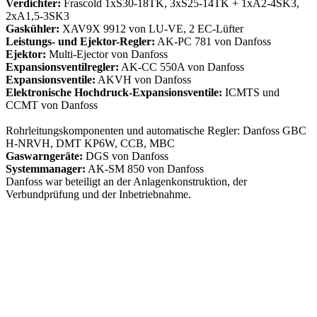
Verdichter:
Frascold 1xS30-18TK, 3xS25-14TK + 1xA2-4SK3,
2xA1,5-3SK3
Gaskühler:
XAV9X 9912 von LU-VE, 2 EC-Lüfter
Leistungs- und Ejektor-Regler:
AK-PC 781 von Danfoss
Ejektor:
Multi-Ejector von Danfoss
Expansionsventilregler:
AK-CC 550A von Danfoss
Expansionsventile:
AKVH von Danfoss
Elektronische Hochdruck-Expansionsventile:
ICMTS und
CCMT von Danfoss
Rohrleitungskomponenten und automatische Regler: Danfoss GBC
H-NRVH, DMT KP6W, CCB, MBC
Gaswarngeräte:
DGS von Danfoss
Systemmanager:
AK-SM 850 von Danfoss
Danfoss war beteiligt an der Anlagenkonstruktion, der
Verbundprüfung und der Inbetriebnahme.