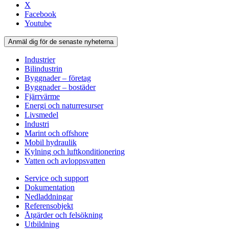
X
Facebook
Youtube
Anmäl dig för de senaste nyheterna
Industrier
Bilindustrin
Byggnader – företag
Byggnader – bostäder
Fjärrvärme
Energi och naturresurser
Livsmedel
Industri
Marint och offshore
Mobil hydraulik
Kylning och luftkonditionering
Vatten och avloppsvatten
Service och support
Dokumentation
Nedladdningar
Referensobjekt
Åtgärder och felsökning
Utbildning