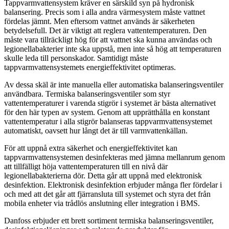
Tappvarmvattensystem kräver en särskild syn på hydronisk
balansering. Precis som i alla andra värmesystem måste vattnet
fördelas jämnt. Men eftersom vattnet används är säkerheten
betydelsefull. Det är viktigt att reglera vattentemperaturen. Den
måste vara tillräckligt hög för att vattnet ska kunna användas och
legionellabakterier inte ska uppstå, men inte så hög att temperaturen
skulle leda till personskador. Samtidigt måste
tappvarmvattensystemets energieffektivitet optimeras.
Av dessa skäl är inte manuella eller automatiska balanseringsventiler
användbara. Termiska balanseringsventiler som styr
vattentemperaturer i varenda stigrör i systemet är bästa alternativet
för den här typen av system. Genom att upprätthålla en konstant
vattentemperatur i alla stigrör balanseras tappvarmvattensystemet
automatiskt, oavsett hur långt det är till varmvattenkällan.
För att uppnå extra säkerhet och energieffektivitet kan
tappvarmvattensystemen desinfekteras med jämna mellanrum genom
att tillfälligt höja vattentemperaturen till en nivå där
legionellabakterierna dör. Detta går att uppnå med elektronisk
desinfektion. Elektronisk desinfektion erbjuder många fler fördelar i
och med att det går att fjärransluta till systemet och styra det från
mobila enheter via trådlös anslutning eller integration i BMS.
Danfoss erbjuder ett brett sortiment termiska balanseringsventiler,