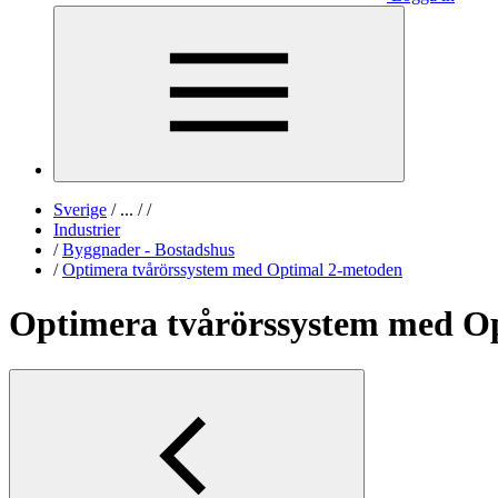
Sverige
/
...
/
/
Industrier
/
Byggnader - Bostadshus
/
Optimera tvårörssystem med Optimal 2-metoden
Optimera tvårörssystem med O