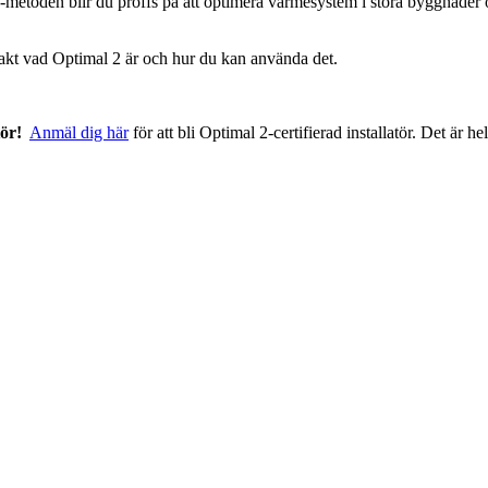
etoden blir du proffs på att optimera värmesystem i stora byggnader ö
exakt vad Optimal 2 är och hur du kan använda det.
tör!
Anmäl dig här
för att bli Optimal 2-certifierad installatör. Det är he