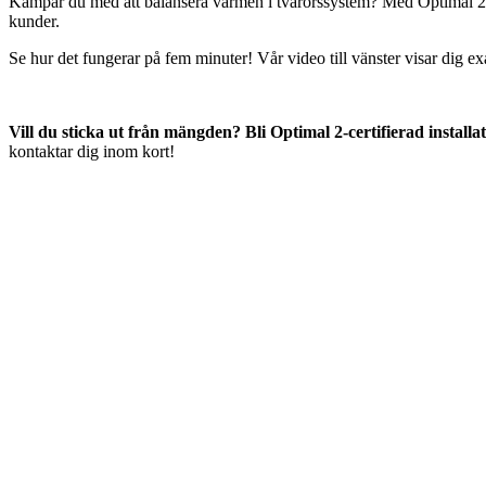
Kämpar du med att balansera värmen i tvårörssystem? Med Optimal 2-m
kunder.
Se hur det fungerar på fem minuter! Vår video till vänster visar dig 
Vill du sticka ut från mängden? Bli Optimal 2-certifierad installa
kontaktar dig inom kort!