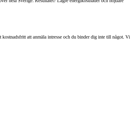
ver hela Sverige. Resultatet? Lägre energikostnader och nöjdare
lt kostnadsfritt att anmäla intresse och du binder dig inte till något. Vi