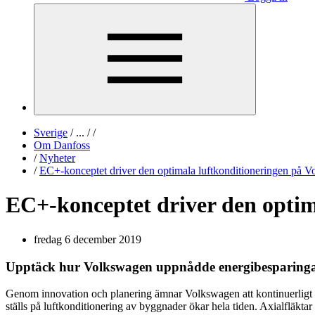
Sverige
/
...
/
/
Om Danfoss
/
Nyheter
/
EC+-konceptet driver den optimala luftkonditioneringen på V
EC+-konceptet driver den optim
fredag 6 december 2019
Upptäck hur Volkswagen uppnådde energibesparinga
Genom innovation och planering ämnar Volkswagen att kontinuerligt mi
ställs på luftkonditionering av byggnader ökar hela tiden. Axialfläkta