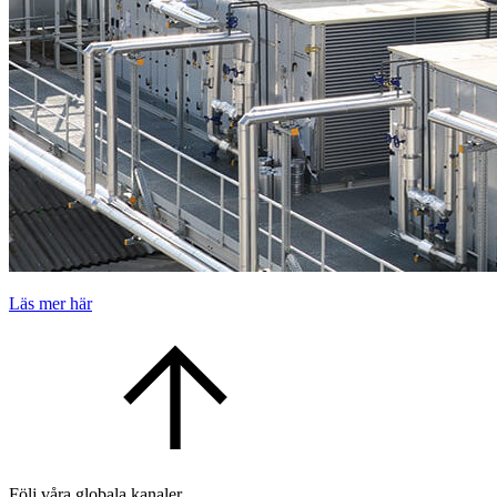
Läs mer här
Följ våra globala kanaler