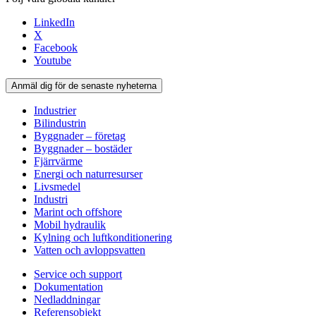
LinkedIn
X
Facebook
Youtube
Anmäl dig för de senaste nyheterna
Industrier
Bilindustrin
Byggnader – företag
Byggnader – bostäder
Fjärrvärme
Energi och naturresurser
Livsmedel
Industri
Marint och offshore
Mobil hydraulik
Kylning och luftkonditionering
Vatten och avloppsvatten
Service och support
Dokumentation
Nedladdningar
Referensobjekt