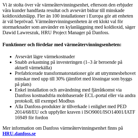
Vi är stolta över vår värmeåtervinningsenhet, eftersom den erbjuder
våra kunder handfasta resultat och avsevärt bidrar till minskade
koldioxidutsläpp. Fler än 100 installationer i Europa gör att enheten
är väl beprövad. Värmeåtervinningsenheten är ett klokt val för
stormarknader som använder en kylanläggning med koldioxid, säger
Dawid Lawreszuk, HRU Project Manager på Danfoss.
Funktioner och fördelar med värmeåtervinningsenheten:
Avsevärt lägre värmekostnader
Snabb avkastning på investeringen (1–3 år beroende på
aktuell värmekälla)
Prefabricerade transformatorstationer gör att utrymmesbehovet
minskar med upp till 30% (jämfört med lösningar som byggs
på plats)
Enkel installation och användning med fjärråtkomst via
Danfoss kostnadsfria molnbaserade ECL-portal eller via andra
protokoll, till exempel Modbus
Alla Danfoss-produkter är tillverkade i enlighet med PED
2014/68/EU och uppfyller kraven i ISO9001/ISO14001/IATF
16949 för fordon
Mer information om Danfoss värmeåtervinningsenhet finns på
HRU.danfoss.se