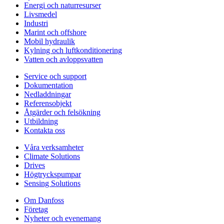
Energi och naturresurser
Livsmedel
Industri
Marint och offshore
Mobil hydraulik
Kylning och luftkonditionering
Vatten och avloppsvatten
Service och support
Dokumentation
Nedladdningar
Referensobjekt
Åtgärder och felsökning
Utbildning
Kontakta oss
Våra verksamheter
Climate Solutions
Drives
Högtryckspumpar
Sensing Solutions
Om Danfoss
Företag
Nyheter och evenemang