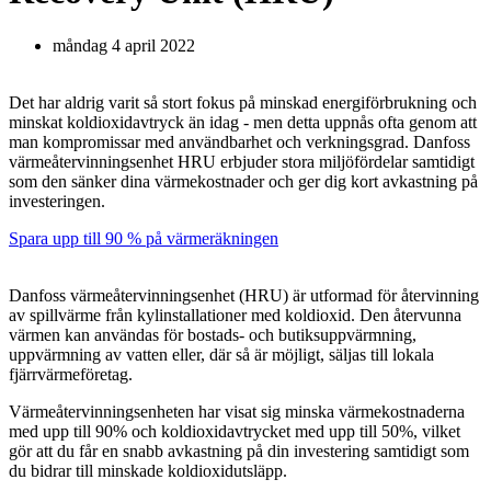
måndag 4 april 2022
Det har aldrig varit så stort fokus på minskad energiförbrukning och
minskat koldioxidavtryck än idag - men detta uppnås ofta genom att
man kompromissar med användbarhet och verkningsgrad. Danfoss
värmeåtervinningsenhet HRU erbjuder stora miljöfördelar samtidigt
som den sänker dina värmekostnader och ger dig kort avkastning på
investeringen.
Spara upp till 90 % på värmeräkningen
Danfoss värmeåtervinningsenhet (HRU) är utformad för återvinning
av spillvärme från kylinstallationer med koldioxid. Den återvunna
värmen kan användas för bostads- och butiksuppvärmning,
uppvärmning av vatten eller, där så är möjligt, säljas till lokala
fjärrvärmeföretag.
Värmeåtervinningsenheten har visat sig minska värmekostnaderna
med upp till 90% och koldioxidavtrycket med upp till 50%, vilket
gör att du får en snabb avkastning på din investering samtidigt som
du bidrar till minskade koldioxidutsläpp.