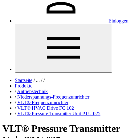
Einloggen
Startseite
/
...
/
/
Produkte
/
Antriebstechnik
/
Niederspannungs-Frequenzumrichter
/
VLT® Frequenzumrichter
/
VLT® HVAC Drive FC 102
/
VLT® Pressure Transmitter Unit PTU 025
VLT® Pressure Transmitter