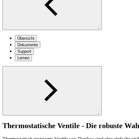
;
Übersicht
Dokumente
Support
Lernen
;
Thermostatische Ventile - Die robuste Wah
Thermostatisch gesteuerte Ventile von Danfoss sind eine einfache u