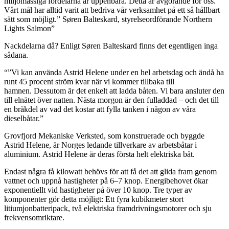
miljömässiga fördelarna är uppenbara. Detta är avgörande för oss.
Vårt mål har alltid varit att bedriva vår verksamhet på ett så hållbart
sätt som möjligt.” Søren Balteskard, styrelseordförande Northern
Lights Salmon”
Nackdelarna då? Enligt Søren Balteskard finns det egentligen inga
sådana.
“”Vi kan använda Astrid Helene under en hel arbetsdag och ändå ha
runt 45 procent ström kvar när vi kommer tillbaka till
hamnen. Dessutom är det enkelt att ladda båten. Vi bara ansluter den
till elnätet över natten. Nästa morgon är den fulladdad – och det till
en bråkdel av vad det kostar att fylla tanken i någon av våra
dieselbåtar.”
Grovfjord Mekaniske Verksted, som konstruerade och byggde
Astrid Helene, är Norges ledande tillverkare av arbetsbåtar i
aluminium. Astrid Helene är deras första helt elektriska båt.
Endast några få kilowatt behövs för att få det att glida fram genom
vattnet och uppnå hastigheter på 6–7 knop. Energibehovet ökar
exponentiellt vid hastigheter på över 10 knop. Tre typer av
komponenter gör detta möjligt: Ett fyra kubikmeter stort
litiumjonbatteripack, två elektriska framdrivningsmotorer och sju
frekvensomriktare.