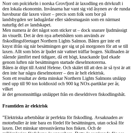
Norr om polcirkeln i norska Grovfjord är laxodling en drivkraft i
den lokala ekonomin. Invånarna har vant sig vid åsynen av de runda
havsburar där laxen växer – precis som folk som bor på
landsbygden ser ladugårdar eller sädesmagasin som en närmast
naturlig del av landskapet.
Men numera är det något som sticker ut – dock snarare ljudmässigt
än visuellt. Det är den nya arbetsbåten som används av
fiskodlingsföretaget Northern Lights Salmon. Båten ger inte ett
knyst ifrån sig när besättningen ger sig ut på morgonen för att se till
laxen. Allt som hörs är ljudet när vattnet träffar bogen. Skillnaden är
slående jämfört med tidigare, då ett högt, knackande ljud ekade
genom luften när besättningen startade dieselmotorerna.
Båten är döpt till Astrid Helene. Och skälet till att den är så tyst är att
den inte har några dieselmotorer – den är helt elektrisk.
Som ett resultat av detta minskar Northern Lights Salmons utsläpp
med upp till 90 ton koldioxid och 900 kg NOx-partiklar per år,
vilket
är det genomsnittliga utsläppet från en dieseldriven fiskodlingsbåt.
Framtiden är elektrisk
”Elektriska arbetsbåtar är perfekta för fiskodling. Avsaknaden av
motorbuller är inte bara en fördel för besättningen, utan också för
laxen. Det minskar stressnivåerna hos fisken. Och de