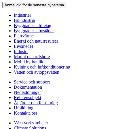
Anmäl dig för de senaste nyheterna
Industrier
Bilindustrin
Byggnader – företag
Byggnader – bostäder
Fjärrvärme
Energi och naturresurser
Livsmedel
Industri
Marint och offshore
Mobil hydraulik
Kylning och luftkonditionering
Vatten och avloppsvatten
Service och support
Dokumentation
Nedladdningar
Referensobjekt
Åtgärder och felsökning
Utbildning
Kontakta oss
Våra verksamheter
Climate Solutions