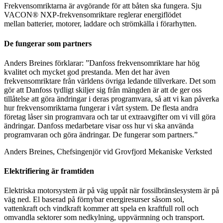
Frekvensomriktarna är avgörande för att båten ska fungera. Sju
VACON® NXP-frekvensomriktare reglerar energiflödet
mellan batterier, motorer, laddare och strömkälla i förarhytten.
De fungerar som partners
Anders Breines förklarar: ”Danfoss frekvensomriktare har hög
kvalitet och mycket god prestanda. Men det har även
frekvensomriktare från världens övriga ledande tillverkare. Det som
gör att Danfoss tydligt skiljer sig från mängden är att de ger oss
tillåtelse att göra ändringar i deras programvara, så att vi kan påverka
hur frekvensomriktarna fungerar i vårt system. De flesta andra
företag låser sin programvara och tar ut extraavgifter om vi vill göra
ändringar. Danfoss medarbetare visar oss hur vi ska använda
programvaran och göra ändringar. De fungerar som partners.”
Anders Breines, Chefsingenjör vid Grovfjord Mekaniske Verksted
Elektrifiering är framtiden
Elektriska motorsystem är på väg uppåt när fossilbränslesystem är på
väg ned. El baserad på förnybar energiresurser såsom sol,
vattenkraft och vindkraft kommer att spela en kraftfull roll och
omvandla sektorer som nedkylning, uppvärmning och transport.